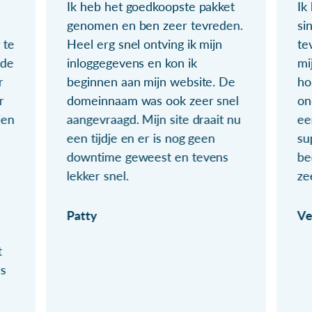
Ik heb het goedkoopste pakket
Ik
genomen en ben zeer tevreden.
si
 te
Heel erg snel ontving ik mijn
te
ude
inloggegevens en kon ik
mi
r
beginnen aan mijn website. De
ho
r
domeinnaam was ook zeer snel
on
ien
aangevraagd. Mijn site draait nu
ee
een tijdje en er is nog geen
su
downtime geweest en tevens
be
lekker snel.
ze
Patty
Ve
t
ls