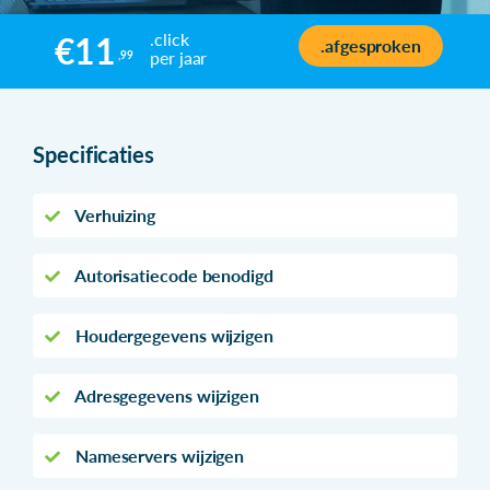
.click
€11
.afgesproken
per jaar
,99
Specificaties
Verhuizing
Autorisatiecode benodigd
Houdergegevens wijzigen
Adresgegevens wijzigen
Nameservers wijzigen