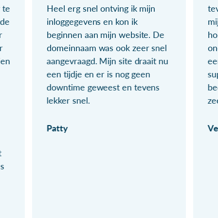
 te
Heel erg snel ontving ik mijn
te
ude
inloggegevens en kon ik
mi
r
beginnen aan mijn website. De
ho
r
domeinnaam was ook zeer snel
on
ien
aangevraagd. Mijn site draait nu
ee
een tijdje en er is nog geen
su
downtime geweest en tevens
be
lekker snel.
ze
Patty
Ve
t
ls