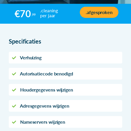
.cleaning
€70
.afgesproken
per jaar
,99
Specificaties
Verhuizing
Autorisatiecode benodigd
Houdergegevens wijzigen
Adresgegevens wijzigen
Nameservers wijzigen