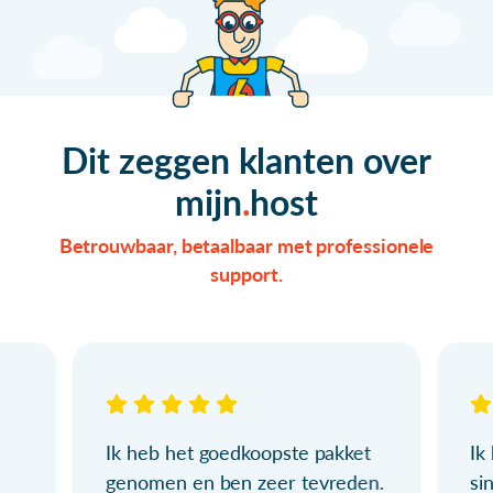
Dit zeggen klanten over
mijn
host
Betrouwbaar, betaalbaar met professionele
support.
Ik heb het goedkoopste pakket
Ik
genomen en ben zeer tevreden.
si