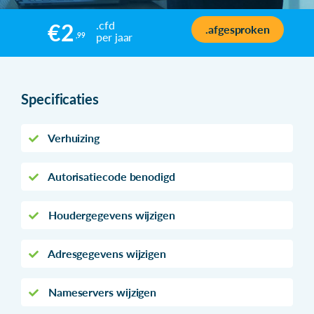
.cfd
€2
.afgesproken
per jaar
,99
Specificaties
Verhuizing
Autorisatiecode benodigd
Houdergegevens wijzigen
Adresgegevens wijzigen
Nameservers wijzigen