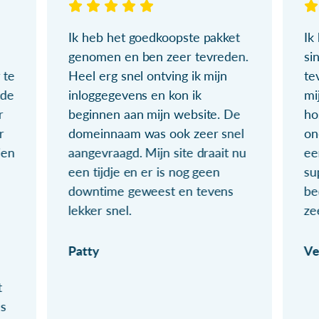
Ik heb het goedkoopste pakket
Ik
genomen en ben zeer tevreden.
si
 te
Heel erg snel ontving ik mijn
te
ude
inloggegevens en kon ik
mi
r
beginnen aan mijn website. De
ho
r
domeinnaam was ook zeer snel
on
ien
aangevraagd. Mijn site draait nu
ee
een tijdje en er is nog geen
su
downtime geweest en tevens
be
lekker snel.
ze
Patty
Ve
t
ls