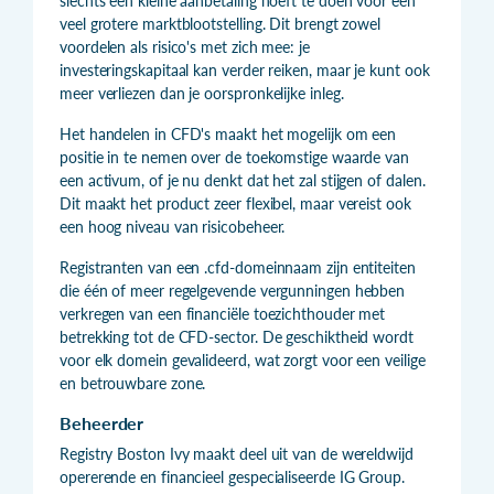
slechts een kleine aanbetaling hoeft te doen voor een
veel grotere marktblootstelling. Dit brengt zowel
voordelen als risico's met zich mee: je
investeringskapitaal kan verder reiken, maar je kunt ook
meer verliezen dan je oorspronkelijke inleg.
Het handelen in CFD's maakt het mogelijk om een
positie in te nemen over de toekomstige waarde van
een activum, of je nu denkt dat het zal stijgen of dalen.
Dit maakt het product zeer flexibel, maar vereist ook
een hoog niveau van risicobeheer.
Registranten van een .cfd-domeinnaam zijn entiteiten
die één of meer regelgevende vergunningen hebben
verkregen van een financiële toezichthouder met
betrekking tot de CFD-sector. De geschiktheid wordt
voor elk domein gevalideerd, wat zorgt voor een veilige
en betrouwbare zone.
Beheerder
Registry Boston Ivy maakt deel uit van de wereldwijd
opererende en financieel gespecialiseerde IG Group.