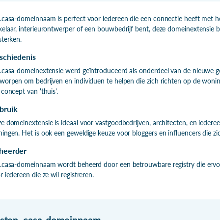
.casa-domeinnaam is perfect voor iedereen die een connectie heeft met he
elaar, interieurontwerper of een bouwbedrijf bent, deze domeinextensie b
sterken.
schiedenis
.casa-domeinextensie werd geïntroduceerd als onderdeel van de nieuwe go
worpen om bedrijven en individuen te helpen die zich richten op de woni
 concept van 'thuis'.
bruik
e domeinextensie is ideaal voor vastgoedbedrijven, architecten, en iedereen
ingen. Het is ook een geweldige keuze voor bloggers en influencers die zi
heerder
.casa-domeinnaam wordt beheerd door een betrouwbare registry die ervoor 
r iedereen die ze wil registreren.
isten
.
casa-domeinnaam