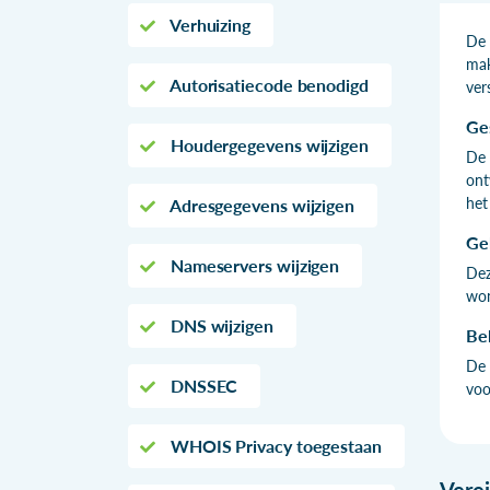
Verhuizing
De 
mak
Autorisatiecode benodigd
ver
Ge
Houdergegevens wijzigen
De 
ont
het
Adresgegevens wijzigen
Ge
Nameservers wijzigen
Dez
won
DNS wijzigen
Be
De 
DNSSEC
voo
WHOIS Privacy toegestaan
Vere