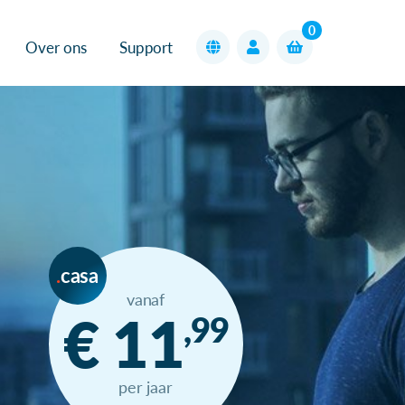
0
Over ons
Support
casa
vanaf
€ 11
,99
per jaar