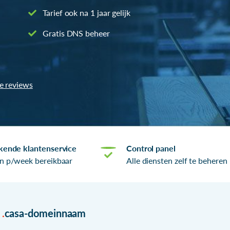
Tarief ook na 1 jaar gelijk
Gratis DNS beheer
le reviews
kende klantenservice
Control panel
n p/week bereikbaar
Alle diensten zelf te beheren
r
.
casa-domeinnaam