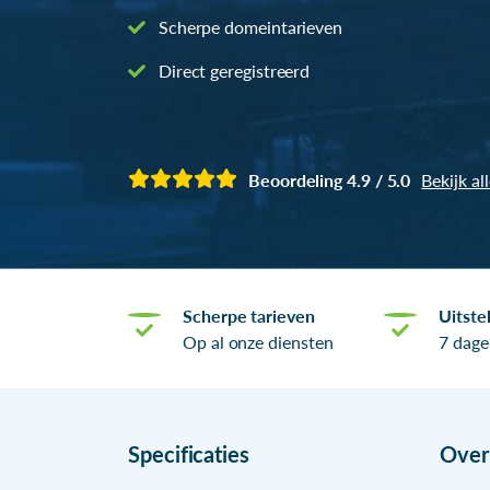
Scherpe domeintarieven
Direct geregistreerd
Beoordeling 4.9 / 5.0
Bekijk al
Scherpe tarieven
Uitste
Op al onze diensten
7 dage
Specificaties
Ove