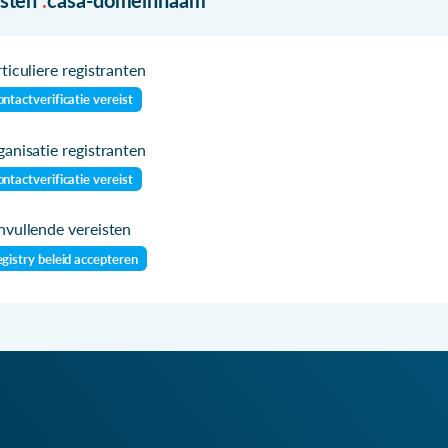
ticuliere registranten
ntactverificatie vereist
anisatie registranten
ntactverificatie vereist
vullende vereisten
gistry beleid accepteren