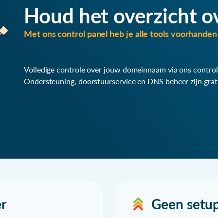
Houd het overzicht o
Met ons control panel heb je alle tools voorhanden 
Volledige controle over jouw domeinnaam via ons control
Ondersteuning, doorstuurservice en DNS beheer zijn grat
r
Geen setu