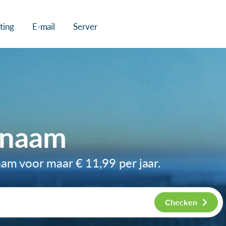
ting
E-mail
Server
nnaam
naam voor maar
€ 11,99
per jaar.
Checken