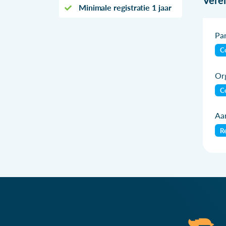
Minimale registratie 1 jaar
Par
Co
Org
Co
Aan
Re