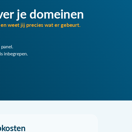
ver je domeinen
en weet jij precies wat er gebeurt.
 panel.
is inbegrepen.
pkosten