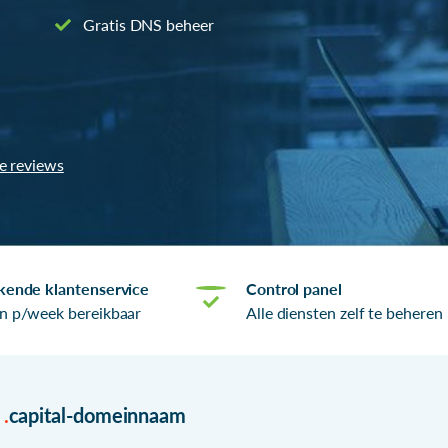
Gratis DNS beheer
le reviews
kende klantenservice
Control panel
n p/week bereikbaar
Alle diensten zelf te beheren
r
.
capital-domeinnaam