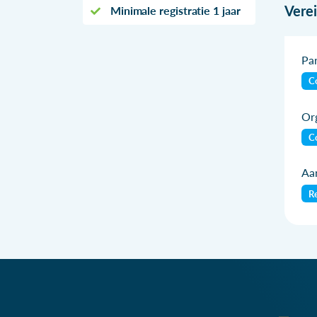
Vere
Minimale registratie 1 jaar
Par
Co
Org
Co
Aan
Re