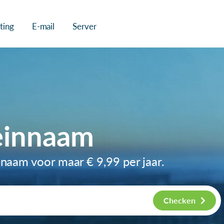
ting
E-mail
Server
einnaam
innaam voor maar
€ 9,99
per jaar.
Checken