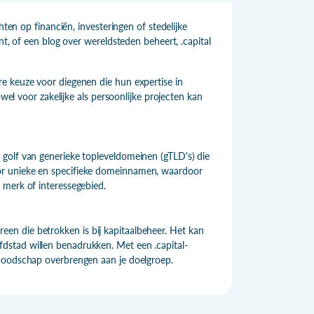
hten op financiën, investeringen of stedelijke
nt, of een blog over wereldsteden beheert, .capital
e keuze voor diegenen die hun expertise in
owel voor zakelijke als persoonlijke projecten kan
golf van generieke topleveldomeinen (gTLD's) die
or unieke en specifieke domeinnamen, waardoor
 merk of interessegebied.
dereen die betrokken is bij kapitaalbeheer. Het kan
dstad willen benadrukken. Met een .capital-
 boodschap overbrengen aan je doelgroep.