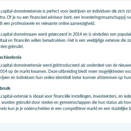
.capital-domeinextensie is perfect voor bedrijven en individuen die zich ric
tra. Of je nu een financieel adviseur bent, een investeringsmaatschappij ru
dt een professionele en relevante online aanwezigheid.
.capital-domeinnaam werd gelanceerd in 2014 en is sindsdien een populair
itaal en financiën willen benadrukken. Het is een veelzijdige extensie die z
den gebruikt.
schiedenis
.capital-domeinextensie werd geïntroduceerd als onderdeel van de nieuwe 
2014 op de markt kwamen. Deze uitbreiding biedt meer mogelijkheden vo
rijven en individuen hun online identiteit beter kunnen afstemmen op hun
bruik
.capital-extensie is ideaal voor financiële instellingen, investeerders, en ie
 worden gebruikt door steden en gemeenschappen die hun status als hoof
ein kun je je onderscheiden in een competitieve markt en een duidelijke