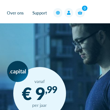
0
Over ons
Support
capital
vanaf
€ 9
,99
per jaar