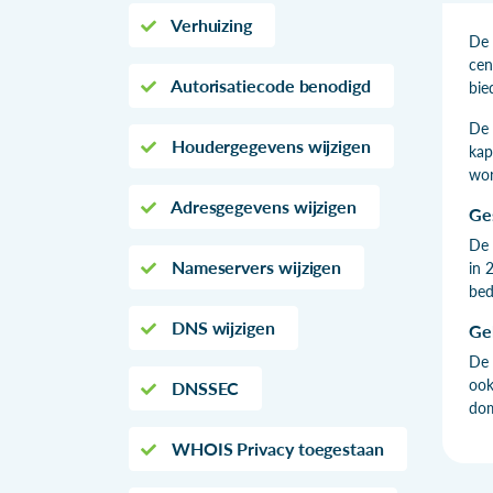
Verhuizing
De 
cen
Autorisatiecode benodigd
bie
De 
Houdergegevens wijzigen
kap
wor
Adresgegevens wijzigen
Ge
De 
Nameservers wijzigen
in 
bed
DNS wijzigen
Ge
De 
ook
DNSSEC
dom
WHOIS Privacy toegestaan