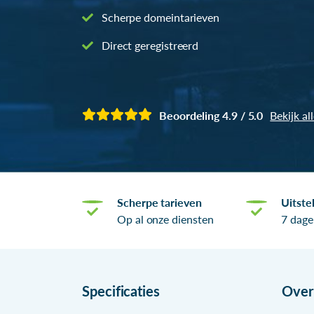
Scherpe domeintarieven
Direct geregistreerd
Beoordeling 4.9 / 5.0
Bekijk al
Scherpe tarieven
Uitste
Op al onze diensten
7 dage
Specificaties
Ove