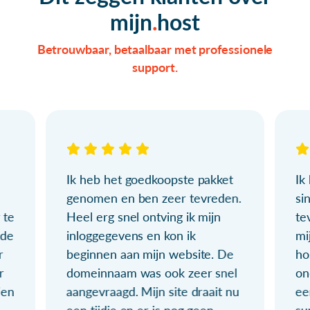
mijn
host
Betrouwbaar, betaalbaar met professionele
support.
Ik heb het goedkoopste pakket
Ik
genomen en ben zeer tevreden.
si
 te
Heel erg snel ontving ik mijn
te
ude
inloggegevens en kon ik
mi
r
beginnen aan mijn website. De
ho
r
domeinnaam was ook zeer snel
on
ien
aangevraagd. Mijn site draait nu
ee