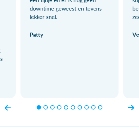
een tijdje en er is nog geen
su
downtime geweest en tevens
be
lekker snel.
ze
Patty
Ve
t
ls