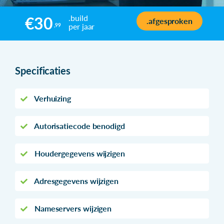
.build
€30
.afgesproken
per jaar
,99
Specificaties
Verhuizing
Autorisatiecode benodigd
Houdergegevens wijzigen
Adresgegevens wijzigen
Nameservers wijzigen