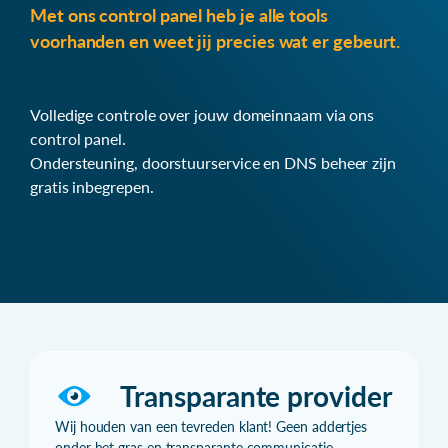
Met ons control panel heb je alle tools
voorhanden en weet jij precies wat er gebeurt.
Volledige controle over jouw domeinnaam via ons
control panel.
Ondersteuning, doorstuurservice en DNS beheer zijn
gratis inbegrepen.
Transparante provider
Wij houden van een tevreden klant! Geen addertjes
onder het gras en transparante communicatie.