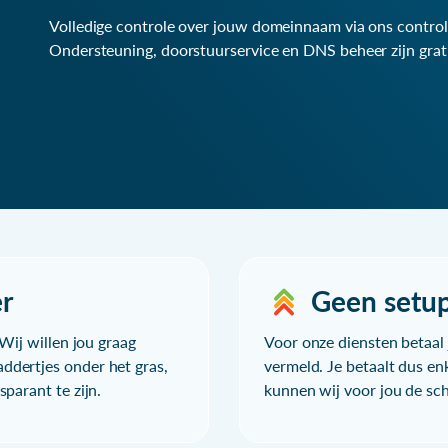
Volledige controle over jouw domeinnaam via ons control
Ondersteuning, doorstuurservice en DNS beheer zijn grat
r
Geen setu
Wij willen jou graag
Voor onze diensten betaal j
ddertjes onder het gras,
vermeld. Je betaalt dus en
parant te zijn.
kunnen wij voor jou de sc