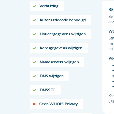
Verhuizing
BS
Ben
Autorisatiecode benodigd
dez
Wa
Houdergegevens wijzigen
Een
her
Adresgegevens wijzigen
het
Vo
Nameservers wijzigen
DNS wijzigen
DNSSEC
Kor
uit
Geen WHOIS Privacy