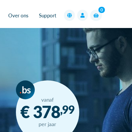
0
Over ons
Support
bs
vanaf
€ 378
,99
per jaar