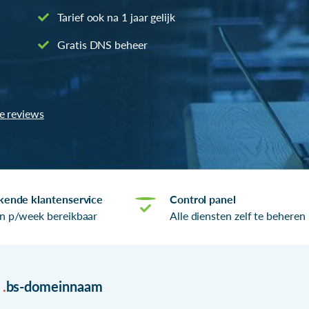
Tarief ook na 1 jaar gelijk
Gratis DNS beheer
le reviews
kende klantenservice
Control panel
n p/week bereikbaar
Alle diensten zelf te beheren
r
.
bs-domeinnaam