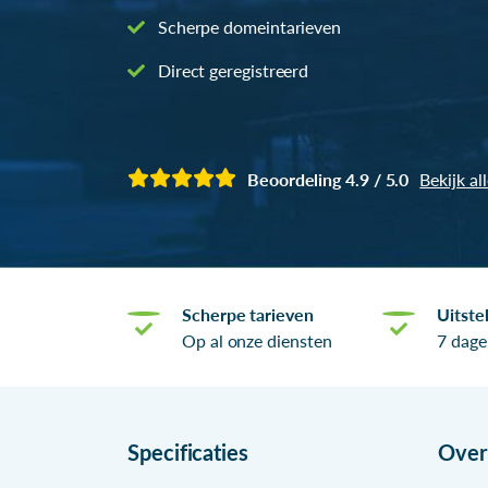
Scherpe domeintarieven
Direct geregistreerd
Beoordeling 4.9 / 5.0
Bekijk al
Scherpe tarieven
Uitste
Op al onze diensten
7 dage
Specificaties
Ove