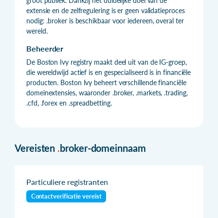
groot publiek. Dankzij het duidelijke doel van de
extensie en de zelfregulering is er geen validatieproces
nodig: .broker is beschikbaar voor iedereen, overal ter
wereld.
Beheerder
De Boston Ivy registry maakt deel uit van de IG-groep,
die wereldwijd actief is en gespecialiseerd is in financiële
producten. Boston Ivy beheert verschillende financiële
domeinextensies, waaronder .broker, .markets, .trading,
.cfd, .forex en .spreadbetting.
Vereisten
.
broker-domeinnaam
Particuliere registranten
Contactverificatie vereist