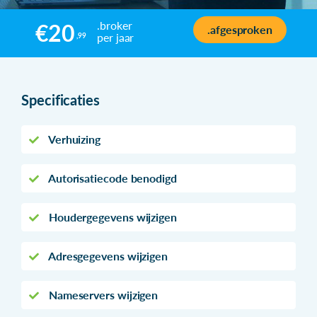
.broker
€20
.afgesproken
per jaar
,99
Specificaties
Verhuizing
Autorisatiecode benodigd
Houdergegevens wijzigen
Adresgegevens wijzigen
Nameservers wijzigen