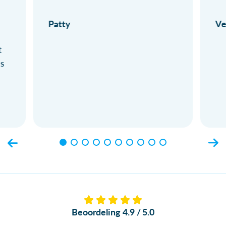
Patty
Ve
t
ls
Beoordeling 4.9 / 5.0