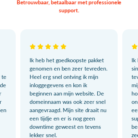
Betrouwbaar, betaalbaar met professionele
support.
Ik heb het goedkoopste pakket
Ik
genomen en ben zeer tevreden.
si
 te
Heel erg snel ontving ik mijn
te
ude
inloggegevens en kon ik
mi
r
beginnen aan mijn website. De
ho
r
domeinnaam was ook zeer snel
on
ien
aangevraagd. Mijn site draait nu
ee
een tijdje en er is nog geen
su
downtime geweest en tevens
be
lekker snel.
ze