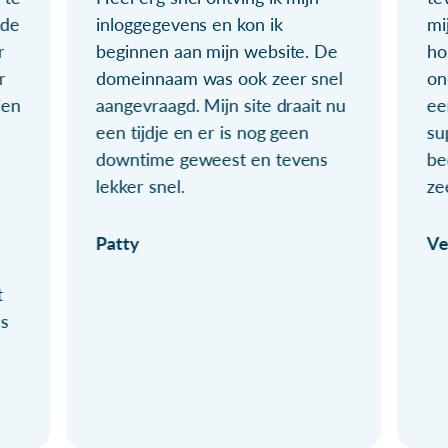
ude
inloggegevens en kon ik
mi
r
beginnen aan mijn website. De
ho
r
domeinnaam was ook zeer snel
on
ien
aangevraagd. Mijn site draait nu
ee
een tijdje en er is nog geen
su
downtime geweest en tevens
be
lekker snel.
ze
Patty
Ve
t
ls