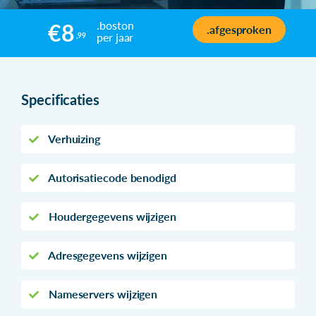
.boston
€8
.afgesproken
per jaar
,99
Specificaties
Verhuizing
Autorisatiecode benodigd
Houdergegevens wijzigen
Adresgegevens wijzigen
Nameservers wijzigen