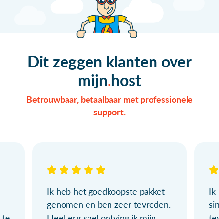
Dit zeggen klanten over
mijn
host
Betrouwbaar, betaalbaar met professionele
support.
Ik heb het goedkoopste pakket
Ik
genomen en ben zeer tevreden.
si
 te
Heel erg snel ontving ik mijn
te