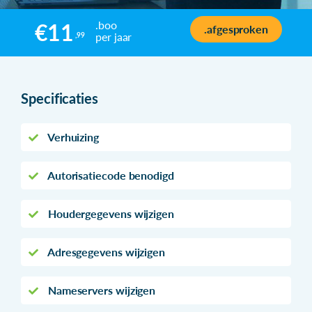
.boo
€11
.afgesproken
per jaar
,99
Specificaties
Verhuizing
Autorisatiecode benodigd
Houdergegevens wijzigen
Adresgegevens wijzigen
Nameservers wijzigen