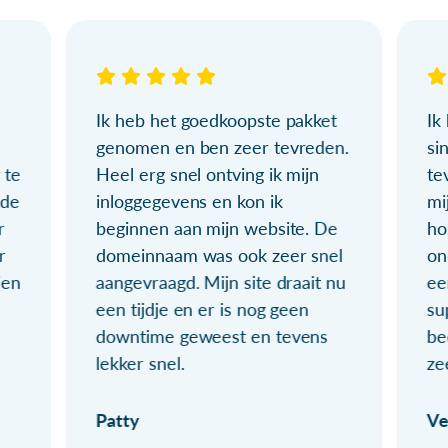
Ik heb het goedkoopste pakket
Ik
genomen en ben zeer tevreden.
si
 te
Heel erg snel ontving ik mijn
te
ude
inloggegevens en kon ik
mi
r
beginnen aan mijn website. De
ho
r
domeinnaam was ook zeer snel
on
ien
aangevraagd. Mijn site draait nu
ee
een tijdje en er is nog geen
su
downtime geweest en tevens
be
lekker snel.
ze
Patty
Ve