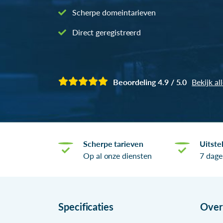
Scherpe domeintarieven
Direct geregistreerd
Beoordeling 4.9 / 5.0
Bekijk al
Scherpe tarieven
Uitste
Op al onze diensten
7 dage
Specificaties
Ove