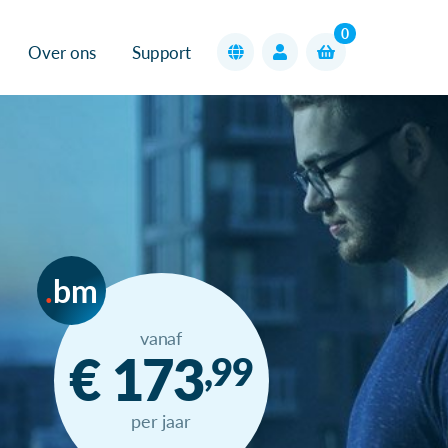
0
Over ons
Support
bm
vanaf
€ 173
,99
per jaar