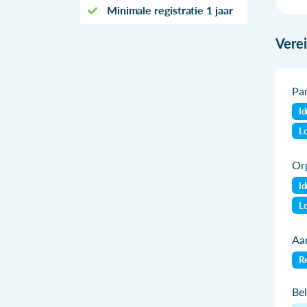
Minimale registratie 1 jaar
Vere
Par
Id
Lo
Org
Id
Lo
Aan
Re
Be