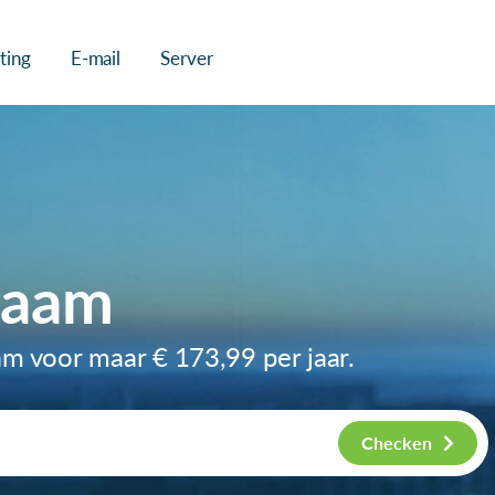
ting
E-mail
Server
naam
am voor maar
€ 173,99
per jaar.
Checken