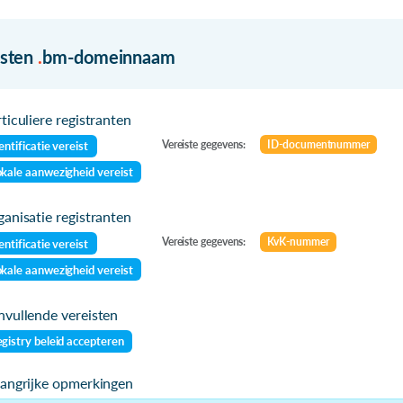
isten
.
bm-domeinnaam
ticuliere registranten
Vereiste gegevens:
ID-documentnummer
entificatie vereist
kale aanwezigheid vereist
anisatie registranten
Vereiste gegevens:
KvK-nummer
entificatie vereist
kale aanwezigheid vereist
vullende vereisten
gistry beleid accepteren
langrijke opmerkingen