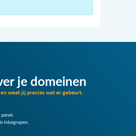
ver je domeinen
en weet jij precies wat er gebeurt.
 panel.
is inbegrepen.