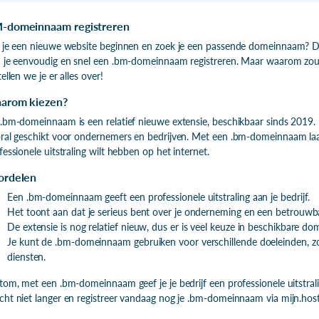
-domeinnaam registreren
 je een nieuwe website beginnen en zoek je een passende domeinnaam? Dan b
 je eenvoudig en snel een .bm-domeinnaam registreren. Maar waarom zou 
tellen we je er alles over!
arom kiezen?
.bm-domeinnaam is een relatief nieuwe extensie, beschikbaar sinds 2019.
ral geschikt voor ondernemers en bedrijven. Met een .bm-domeinnaam laat j
fessionele uitstraling wilt hebben op het internet.
ordelen
Een .bm-domeinnaam geeft een professionele uitstraling aan je bedrijf.
Het toont aan dat je serieus bent over je onderneming en een betrouwb
De extensie is nog relatief nieuw, dus er is veel keuze in beschikbare d
Je kunt de .bm-domeinnaam gebruiken voor verschillende doeleinden, 
diensten.
tom, met een .bm-domeinnaam geef je je bedrijf een professionele uitstrali
ht niet langer en registreer vandaag nog je .bm-domeinnaam via mijn.host