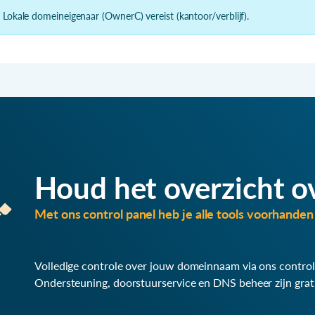
- Lokale domeineigenaar (OwnerC) vereist (kantoor/verblijf).
Houd het overzicht o
Met ons control panel heb je alle tools voorhanden 
Volledige controle over jouw domeinnaam via ons control
Ondersteuning, doorstuurservice en DNS beheer zijn grat