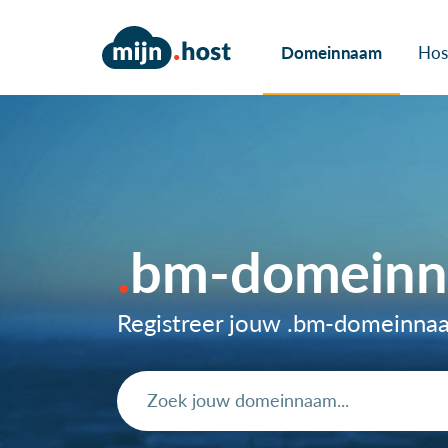
Domeinnaam
Hos
bm-domein
Registreer jouw .bm-domeinna