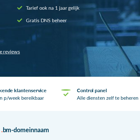
Tarief ook na 1 jaar gelijk
Gratis DNS beheer
le reviews
kende klantenservice
Control panel
n p/week bereikbaar
Alle diensten zelf te beheren
r
.
bm-domeinnaam