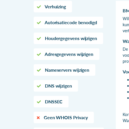
Verhuizing
BM
Wil
Autorisatiecode benodigd
kun
ver
Houdergegevens wijzigen
Wa
De 
Adresgegevens wijzigen
voo
pro
Nameservers wijzigen
Vo
DNS wijzigen
DNSSEC
Kor
Geen WHOIS Privacy
Wac