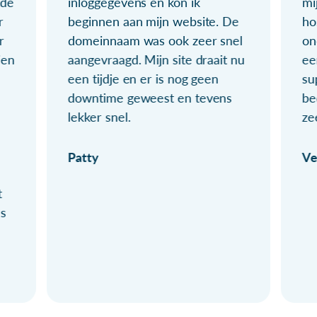
ude
inloggegevens en kon ik
mi
r
beginnen aan mijn website. De
ho
r
domeinnaam was ook zeer snel
on
ien
aangevraagd. Mijn site draait nu
ee
een tijdje en er is nog geen
su
downtime geweest en tevens
be
lekker snel.
ze
Patty
Ve
t
ls