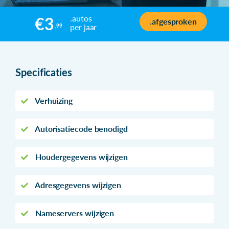
.autos
€3
.afgesproken
per jaar
,99
Specificaties
Verhuizing
Autorisatiecode benodigd
Houdergegevens wijzigen
Adresgegevens wijzigen
Nameservers wijzigen