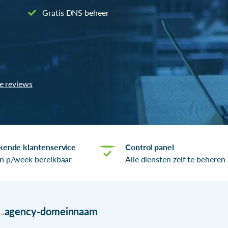
Gratis DNS beheer
le reviews
kende klantenservice
Control panel
n p/week bereikbaar
Alle diensten zelf te beheren
r
.
agency-domeinnaam