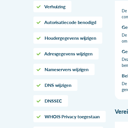
Verhuizing
De 
con
Autorisatiecode benodigd
Ge
De 
Houdergegevens wijzigen
om 
Ge
Adresgegevens wijzigen
Dez
ben
Nameservers wijzigen
Be
De 
DNS wijzigen
ger
DNSSEC
Vere
WHOIS Privacy toegestaan