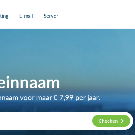
ting
E-mail
Server
einnaam
innaam voor maar
€ 7,99
per jaar.
Checken