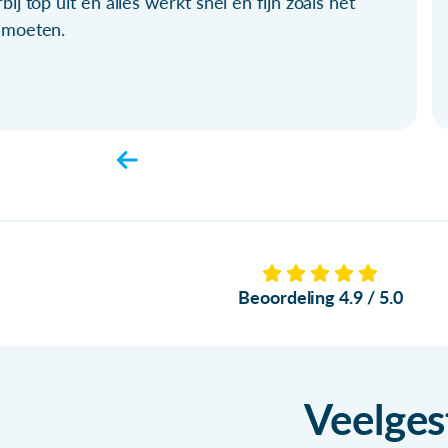
bij top uit en alles werkt snel en fijn zoals het
 moeten.
Beoordeling 4.9 / 5.0
Veelges