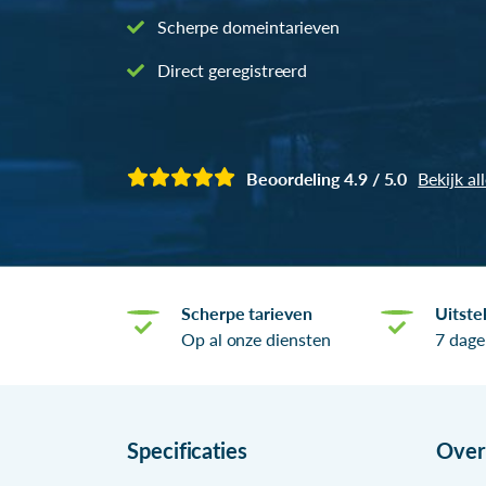
Scherpe domeintarieven
Direct geregistreerd
Beoordeling 4.9 / 5.0
Bekijk al
Scherpe tarieven
Uitste
Op al onze diensten
7 dage
Specificaties
Ove