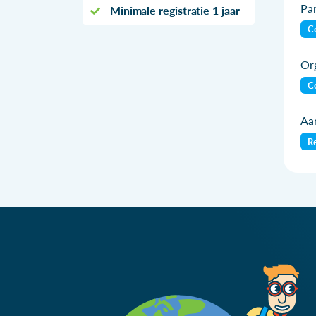
Par
Minimale registratie 1 jaar
Co
Org
Co
Aan
Re