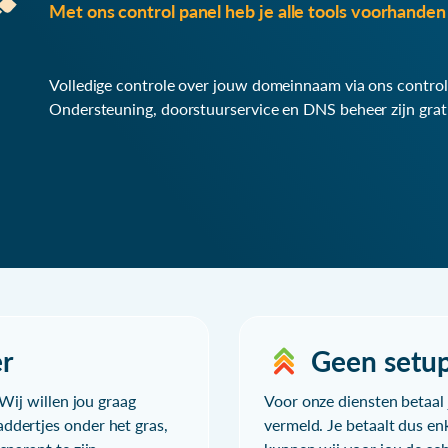
Met ons control panel heb je alle tools voorhanden 
Volledige controle over jouw domeinnaam via ons control
Ondersteuning, doorstuurservice en DNS beheer zijn grat
r
Geen setu
Wij willen jou graag
Voor onze diensten betaal j
ddertjes onder het gras,
vermeld. Je betaalt dus en