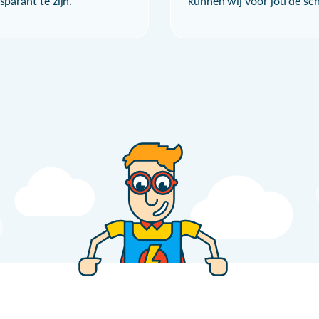
parant te zijn.
kunnen wij voor jou de sc