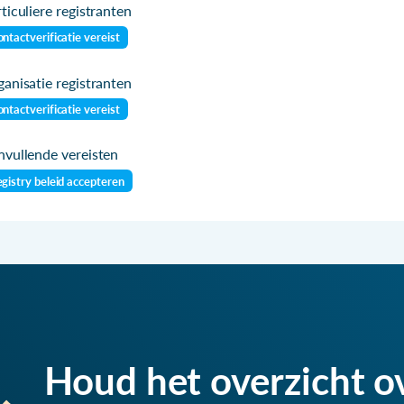
ticuliere registranten
ntactverificatie vereist
anisatie registranten
ntactverificatie vereist
vullende vereisten
gistry beleid accepteren
Houd het overzicht o