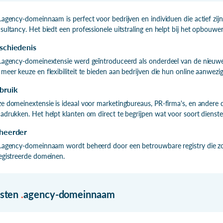
.agency-domeinnaam is perfect voor bedrijven en individuen die actief zijn
sultancy. Het biedt een professionele uitstraling en helpt bij het opbouw
schiedenis
.agency-domeinextensie werd geïntroduceerd als onderdeel van de nieuwe 
meer keuze en flexibiliteit te bieden aan bedrijven die hun online aanwezig
bruik
e domeinextensie is ideaal voor marketingbureaus, PR-firma's, en andere di
adrukken. Het helpt klanten om direct te begrijpen wat voor soort diens
heerder
.agency-domeinnaam wordt beheerd door een betrouwbare registry die zorg
egistreerde domeinen.
isten
.
agency-domeinnaam