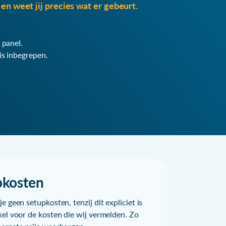
en weet jij precies wat er gebeurt.
 panel.
is inbegrepen.
pkosten
e geen setupkosten, tenzij dit expliciet is
kel voor de kosten die wij vermelden. Zo