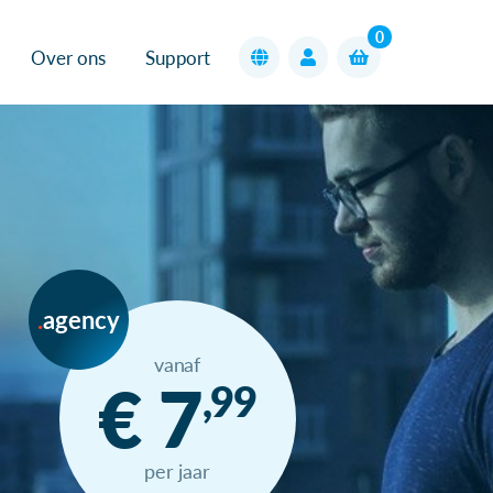
0
Over ons
Support
agency
vanaf
€ 7
,99
per jaar