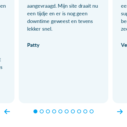
ien
aangevraagd. Mijn site draait nu
ee
een tijdje en er is nog geen
su
downtime geweest en tevens
be
lekker snel.
ze
Patty
Ve
t
ls