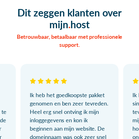
Dit zeggen klanten over
mijn
host
Betrouwbaar, betaalbaar met professionele
support.
Ik heb het goedkoopste pakket
Ik
genomen en ben zeer tevreden.
si
 te
Heel erg snel ontving ik mijn
te
ude
inloggegevens en kon ik
mi
r
beginnen aan mijn website. De
ho
r
domeinnaam was ook zeer snel
on