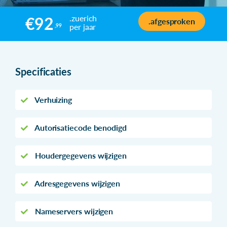
.zuerich
€92
.afgesproken
per jaar
,99
Specificaties
Verhuizing
Autorisatiecode benodigd
Houdergegevens wijzigen
Adresgegevens wijzigen
Nameservers wijzigen