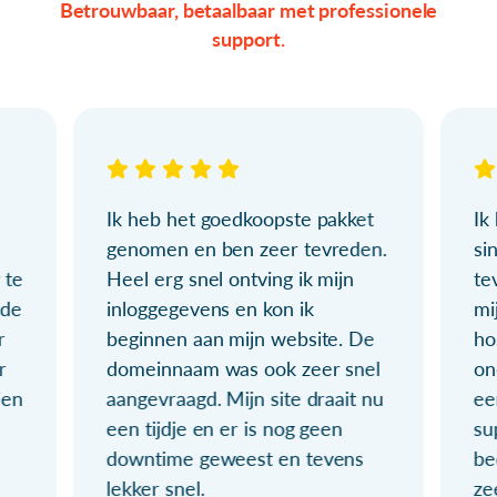
Betrouwbaar, betaalbaar met professionele
support.
Ik heb het goedkoopste pakket
Ik
genomen en ben zeer tevreden.
si
 te
Heel erg snel ontving ik mijn
te
ude
inloggegevens en kon ik
mi
r
beginnen aan mijn website. De
ho
r
domeinnaam was ook zeer snel
on
ien
aangevraagd. Mijn site draait nu
ee
een tijdje en er is nog geen
su
downtime geweest en tevens
be
lekker snel.
ze