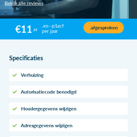
Bekijk alle reviews
.xn--p1acf
€11
.afgesproken
per jaar
,99
Specificaties
Verhuizing
Autorisatiecode benodigd
Houdergegevens wijzigen
Adresgegevens wijzigen