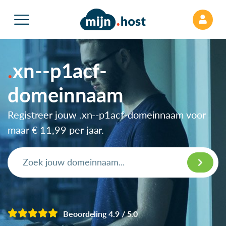
xn--p1acf-
domeinnaam
Registreer jouw .xn--p1acf-domeinnaam voor
maar
€ 11,99
per jaar.
Beoordeling 4.9 / 5.0