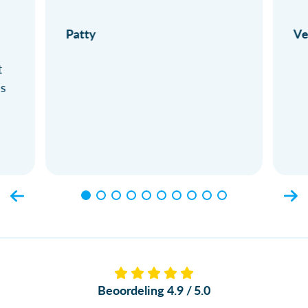
Patty
Ve
t
ls
Beoordeling 4.9 / 5.0