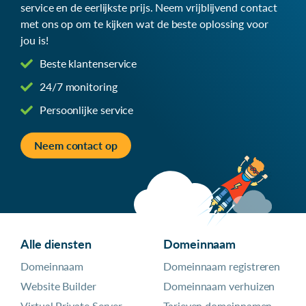
service en de eerlijkste prijs. Neem vrijblijvend contact
met ons op om te kijken wat de beste oplossing voor
jou is!
Beste klantenservice
24/7 monitoring
Persoonlijke service
Neem contact op
Alle diensten
Domeinnaam
Domeinnaam
Domeinnaam registreren
Website Builder
Domeinnaam verhuizen
Virtual Private Server
Tarieven domeinnamen