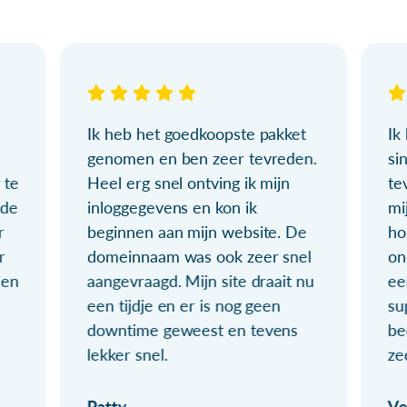
Ik heb het goedkoopste pakket
Ik
genomen en ben zeer tevreden.
si
 te
Heel erg snel ontving ik mijn
te
ude
inloggegevens en kon ik
mi
r
beginnen aan mijn website. De
ho
r
domeinnaam was ook zeer snel
on
ien
aangevraagd. Mijn site draait nu
ee
een tijdje en er is nog geen
su
downtime geweest en tevens
be
lekker snel.
ze
Patty
Ve