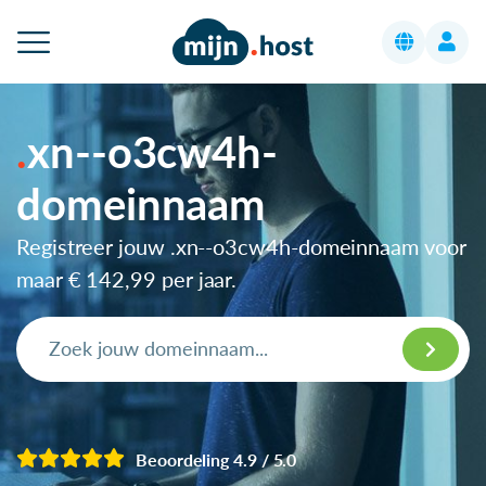
xn--o3cw4h-
domeinnaam
Registreer jouw .xn--o3cw4h-domeinnaam voor
maar
€ 142,99
per jaar.
Beoordeling 4.9 / 5.0