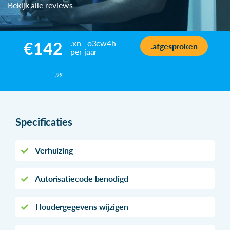
Bekijk alle reviews
.xn--o3cw4h
€142
.afgesproken
per jaar
,99
Specificaties
Verhuizing
Autorisatiecode benodigd
Houdergegevens wijzigen