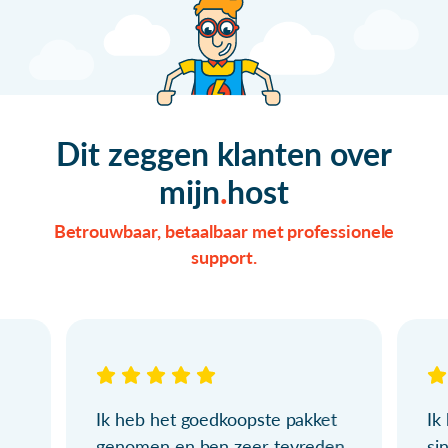
Dit zeggen klanten over
mijn
host
Betrouwbaar, betaalbaar met professionele
support.
Ik heb het goedkoopste pakket
Ik
genomen en ben zeer tevreden.
si