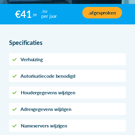
.su
€41
.afgesproken
per jaar
,99
Specificaties
Verhuizing
Autorisatiecode benodigd
Houdergegevens wijzigen
Adresgegevens wijzigen
Nameservers wijzigen