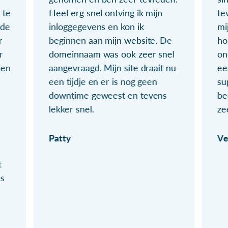
 te
Heel erg snel ontving ik mijn
te
ude
inloggegevens en kon ik
mi
r
beginnen aan mijn website. De
ho
r
domeinnaam was ook zeer snel
on
ien
aangevraagd. Mijn site draait nu
ee
een tijdje en er is nog geen
su
downtime geweest en tevens
be
lekker snel.
ze
Patty
Ve
t
ls