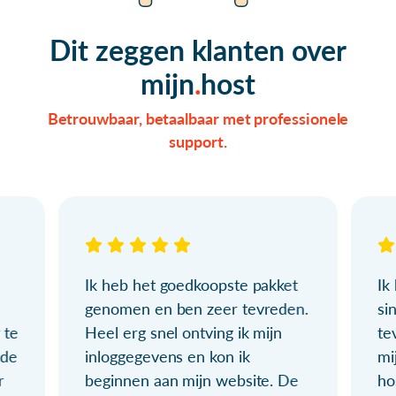
Dit zeggen klanten over
mijn
host
Betrouwbaar, betaalbaar met professionele
support.
Ik heb het goedkoopste pakket
Ik
genomen en ben zeer tevreden.
si
 te
Heel erg snel ontving ik mijn
te
ude
inloggegevens en kon ik
mi
r
beginnen aan mijn website. De
ho