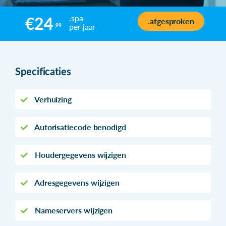
.spa
€24
.afgesproken
per jaar
,99
Specificaties
Verhuizing
Autorisatiecode benodigd
Houdergegevens wijzigen
Adresgegevens wijzigen
Nameservers wijzigen