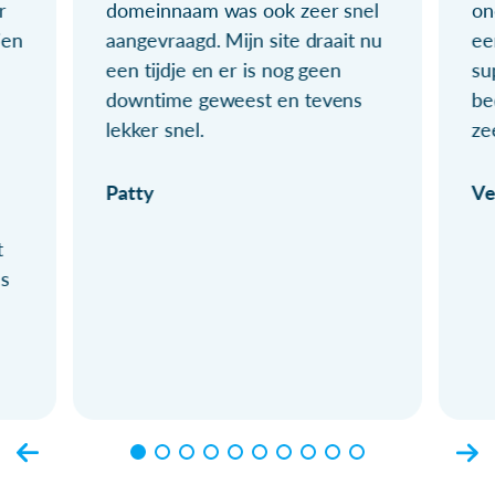
r
domeinnaam was ook zeer snel
on
ien
aangevraagd. Mijn site draait nu
ee
een tijdje en er is nog geen
su
downtime geweest en tevens
be
lekker snel.
ze
Patty
Ve
t
ls