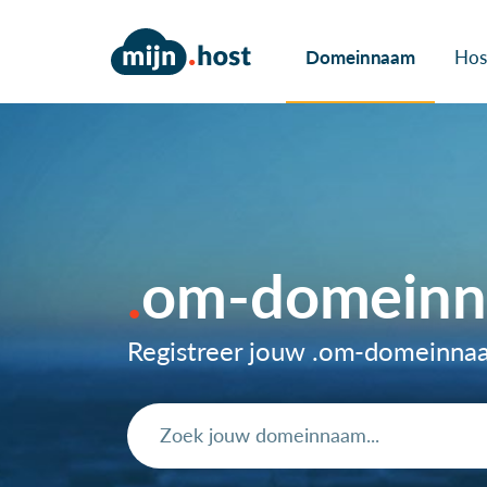
Domeinnaam
Hos
om-domein
Registreer jouw .om-domeinna