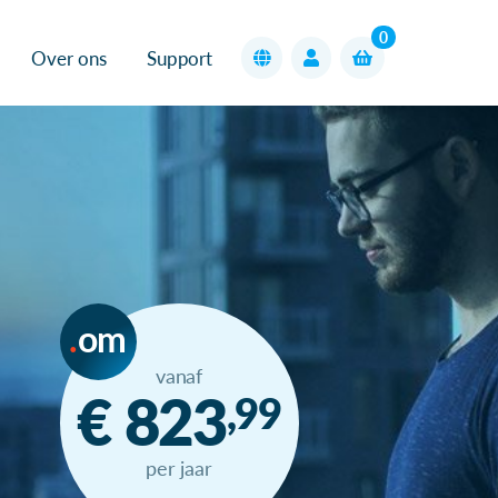
0
Over ons
Support
om
vanaf
€ 823
,99
per jaar