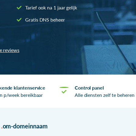
Tarief ook na 1 jaar gelijk
Gratis DNS beheer
le reviews
kende klantenservice
Control panel
n p/week bereikbaar
Alle diensten zelf te beheren
r
.
om-domeinnaam