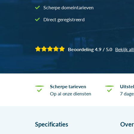
Scherpe domeintarieven
Direct geregistreerd
Beoordeling 4.9 / 5.0
Bekijk al
Scherpe tarieven
Uitste
Op al onze diensten
7 dage
Specificaties
Ove