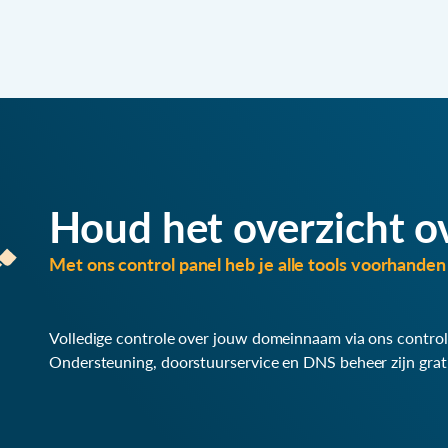
Houd het overzicht o
Met ons control panel heb je alle tools voorhanden 
Volledige controle over jouw domeinnaam via ons control
Ondersteuning, doorstuurservice en DNS beheer zijn grat