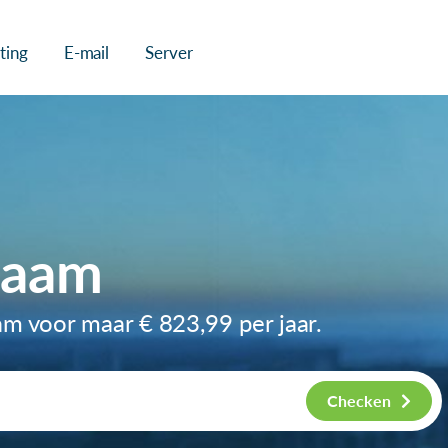
ting
E-mail
Server
naam
am voor maar
€ 823,99
per jaar.
Checken