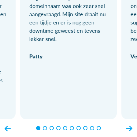
r
domeinnaam was ook zeer snel
on
ien
aangevraagd. Mijn site draait nu
ee
een tijdje en er is nog geen
su
downtime geweest en tevens
be
lekker snel.
ze
Patty
Ve
t
ls