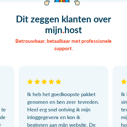
Dit zeggen klanten over
mijn
host
Betrouwbaar, betaalbaar met professionele
support.
Ik heb het goedkoopste pakket
Ik
genomen en ben zeer tevreden.
si
 te
Heel erg snel ontving ik mijn
te
ude
inloggegevens en kon ik
mi
r
beginnen aan mijn website. De
ho