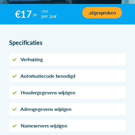
.no
€17
.afgesproken
per jaar
,99
Specificaties
Verhuizing
Autorisatiecode benodigd
Houdergegevens wijzigen
Adresgegevens wijzigen
Nameservers wijzigen