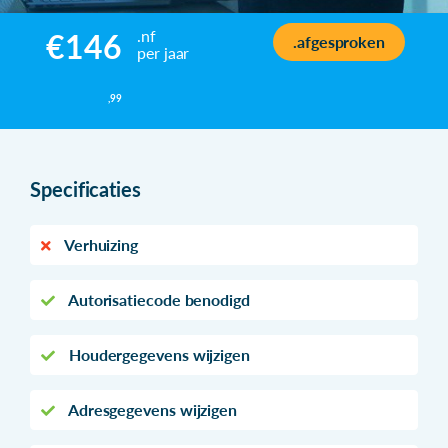
.nf
€146
.afgesproken
per jaar
,99
Specificaties
Verhuizing
Autorisatiecode benodigd
Houdergegevens wijzigen
Adresgegevens wijzigen