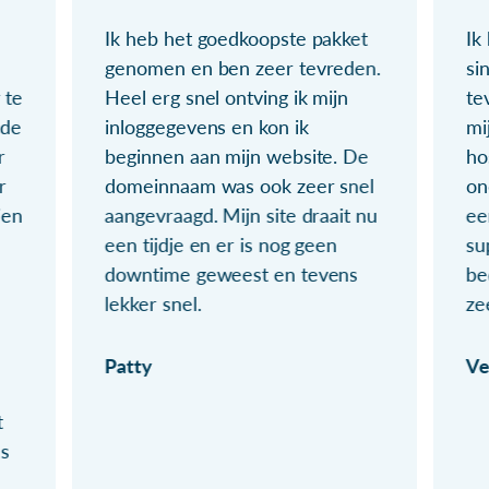
Ik heb het goedkoopste pakket
Ik
genomen en ben zeer tevreden.
si
 te
Heel erg snel ontving ik mijn
te
ude
inloggegevens en kon ik
mi
r
beginnen aan mijn website. De
ho
r
domeinnaam was ook zeer snel
on
ien
aangevraagd. Mijn site draait nu
ee
een tijdje en er is nog geen
su
downtime geweest en tevens
be
lekker snel.
ze
Patty
Ve
t
ls