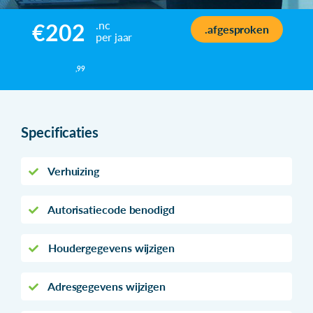
.nc
€202
.afgesproken
per jaar
,99
Specificaties
Verhuizing
Autorisatiecode benodigd
Houdergegevens wijzigen
Adresgegevens wijzigen