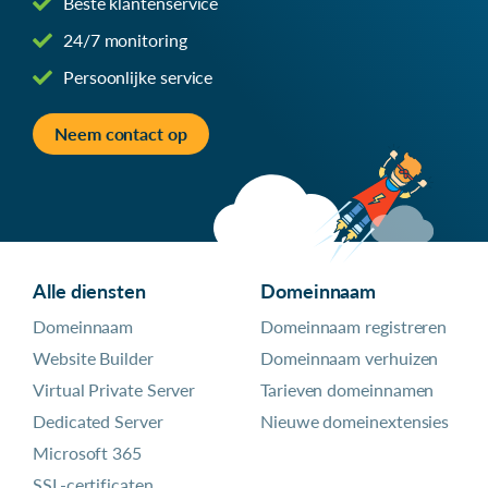
Beste klantenservice
24/7 monitoring
Persoonlijke service
Neem contact op
Alle diensten
Domeinnaam
Domeinnaam
Domeinnaam registreren
Website Builder
Domeinnaam verhuizen
Virtual Private Server
Tarieven domeinnamen
Dedicated Server
Nieuwe domeinextensies
Microsoft 365
SSL-certificaten