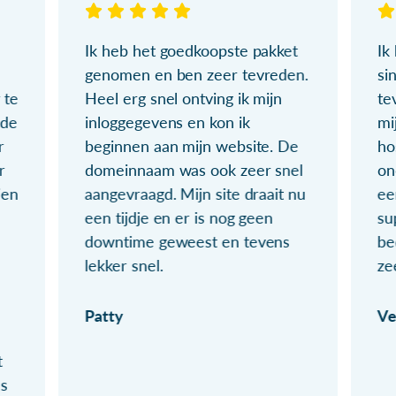
Ik heb het goedkoopste pakket
Ik
genomen en ben zeer tevreden.
si
 te
Heel erg snel ontving ik mijn
te
ude
inloggegevens en kon ik
mi
r
beginnen aan mijn website. De
ho
r
domeinnaam was ook zeer snel
on
ien
aangevraagd. Mijn site draait nu
ee
een tijdje en er is nog geen
su
downtime geweest en tevens
be
lekker snel.
ze
Patty
Ve
t
ls