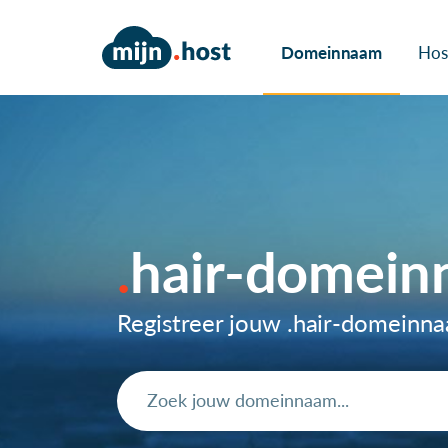
Domeinnaam
Hos
hair-domei
Registreer jouw .hair-domeinn