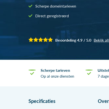
Scherpe domeintarieven
Direct geregistreerd
Beoordeling 4.9 / 5.0
Bekijk al
Scherpe tarieven
Uitste
Op al onze diensten
7 dage
Specificaties
Ove