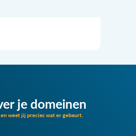
ver je domeinen
en weet jij precies wat er gebeurt.