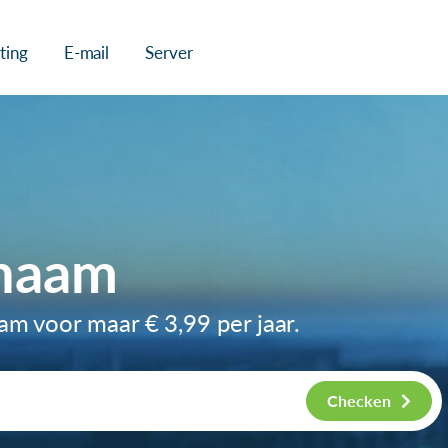
ting
E-mail
Server
nnaam
aam voor maar
€ 3,99
per jaar.
Checken