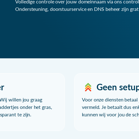
Volledige controle over jouw domeinnaam via ons control
Ondersteuning, doorstuurservice en DNS beheer zijn grat
r
Geen setu
Wij willen jou graag
Voor onze diensten betaal j
ddertjes onder het gras,
vermeld. Je betaalt dus en
parant te zijn.
kunnen wij voor jou de sc