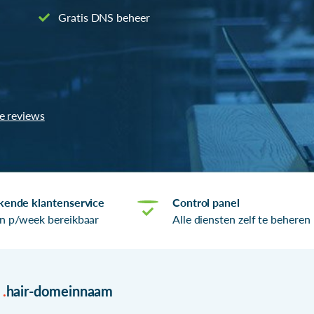
Gratis DNS beheer
le reviews
kende klantenservice
Control panel
n p/week bereikbaar
Alle diensten zelf te beheren
r
.
hair-domeinnaam