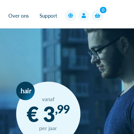
0
Over ons
Support
hair
vanaf
€ 3
,99
per jaar