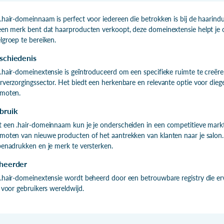
.hair-domeinnaam is perfect voor iedereen die betrokken is bij de haarindus
een merk bent dat haarproducten verkoopt, deze domeinextensie helpt je o
lgroep te bereiken.
schiedenis
.hair-domeinextensie is geïntroduceerd om een specifieke ruimte te creëre
rverzorgingssector. Het biedt een herkenbare en relevante optie voor dieg
moten.
bruik
 een .hair-domeinnaam kun je je onderscheiden in een competitieve markt. H
moten van nieuwe producten of het aantrekken van klanten naar je salon.
benadrukken en je merk te versterken.
heerder
.hair-domeinextensie wordt beheerd door een betrouwbare registry die erv
n voor gebruikers wereldwijd.