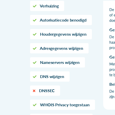
Verhuizing
De 
of 
Autorisatiecode benodigd
doe
Ge
Houdergegevens wijzigen
De 
haa
pro
Adresgegevens wijzigen
Ge
Nameservers wijzigen
Met
pro
te 
DNS wijzigen
Be
DNSSEC
De 
zij
WHOIS Privacy toegestaan