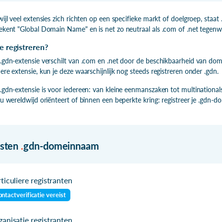
wijl veel extensies zich richten op een specifieke markt of doelgroep, st
ekent "Global Domain Name" en is net zo neutraal als .com of .net tegenw
e registreren?
.gdn-extensie verschilt van .com en .net door de beschikbaarheid van dom
ere extensie, kun je deze waarschijnlijk nog steeds registreren onder .gdn.
.gdn-extensie is voor iedereen: van kleine eenmanszaken tot multinationals
nu wereldwijd oriënteert of binnen een beperkte kring: registreer je .gdn-d
isten
.
gdn-domeinnaam
ticuliere registranten
ntactverificatie vereist
anisatie registranten