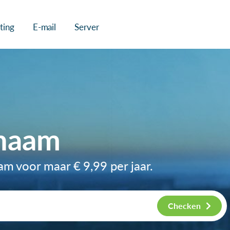
ting
E-mail
Server
naam
aam voor maar
€ 9,99
per jaar.
Checken