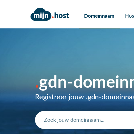
Domeinnaam
Hos
gdn-domein
Registreer jouw .gdn-domeinn