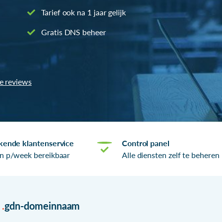
Tarief ook na 1 jaar gelijk
Gratis DNS beheer
le reviews
kende klantenservice
Control panel
n p/week bereikbaar
Alle diensten zelf te beheren
r
.
gdn-domeinnaam