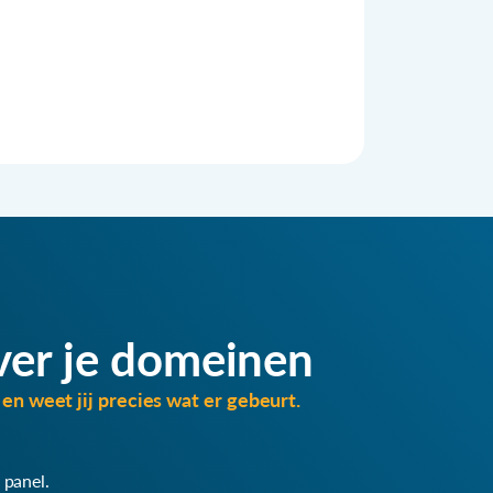
ver je domeinen
en weet jij precies wat er gebeurt.
 panel.