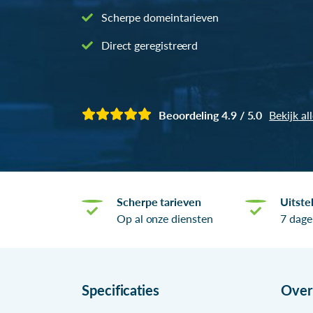
Scherpe domeintarieven
Direct geregistreerd
Beoordeling 4.9 / 5.0
Bekijk al
Scherpe tarieven
Uitste
Op al onze diensten
7 dage
Specificaties
Ove