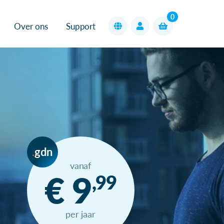
0
Over ons
Support
gdn
vanaf
€ 9
,99
per jaar