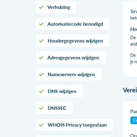
Verhuizing
Ter
bet
Autorisatiecode benodigd
Ho
De 
Houdergegevens wijzigen
and
De 
Adresgegevens wijzigen
je 
Nameservers wijzigen
Vere
DNS wijzigen
DNSSEC
Par
Co
WHOIS Privacy toegestaan
Org