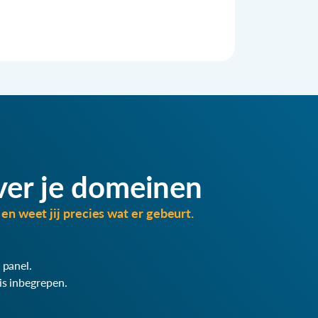
ver je domeinen
en weet jij precies wat er gebeurt.
 panel.
is inbegrepen.