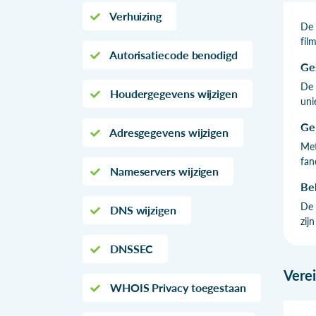
Verhuizing
De 
fil
Autorisatiecode benodigd
Ge
De 
Houdergegevens wijzigen
uni
Ge
Adresgegevens wijzigen
Met
fan
Nameservers wijzigen
Be
De 
DNS wijzigen
zij
DNSSEC
Vere
WHOIS Privacy toegestaan