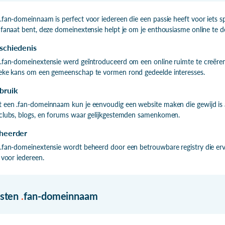
.fan-domeinnaam is perfect voor iedereen die een passie heeft voor iets sp
mfanaat bent, deze domeinextensie helpt je om je enthousiasme online te d
schiedenis
.fan-domeinextensie werd geïntroduceerd om een online ruimte te creëren
eke kans om een gemeenschap te vormen rond gedeelde interesses.
bruik
 een .fan-domeinnaam kun je eenvoudig een website maken die gewijd is a
clubs, blogs, en forums waar gelijkgestemden samenkomen.
heerder
.fan-domeinextensie wordt beheerd door een betrouwbare registry die ervo
n voor iedereen.
isten
.
fan-domeinnaam