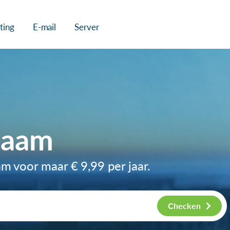
ting
E-mail
Server
naam
aam voor maar
€ 9,99
per jaar.
Checken