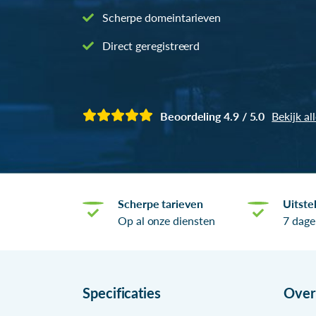
Scherpe domeintarieven
Direct geregistreerd
Beoordeling 4.9 / 5.0
Bekijk al
Scherpe tarieven
Uitste
Op al onze diensten
7 dage
Specificaties
Ove