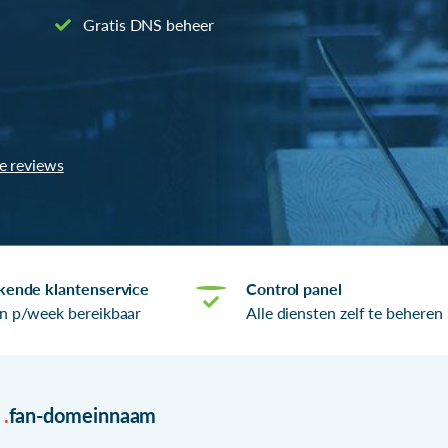
Gratis DNS beheer
le reviews
kende klantenservice
Control panel
n p/week bereikbaar
Alle diensten zelf te beheren
r
.
fan-domeinnaam