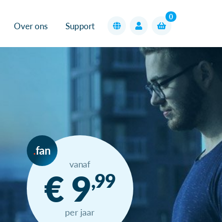
0
Over ons
Support
fan
vanaf
€ 9
,99
per jaar