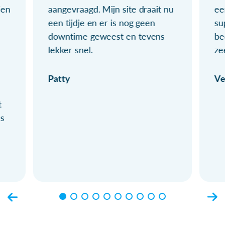
ien
aangevraagd. Mijn site draait nu
ee
een tijdje en er is nog geen
su
downtime geweest en tevens
be
lekker snel.
ze
Patty
Ve
t
ls