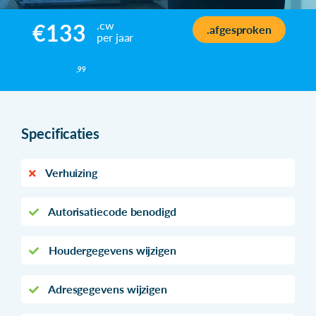
.cw
€133
.afgesproken
per jaar
,99
Specificaties
Verhuizing
Autorisatiecode benodigd
Houdergegevens wijzigen
Adresgegevens wijzigen