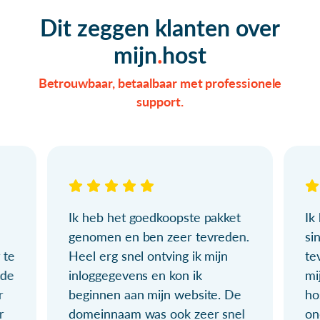
Dit zeggen klanten over
mijn
host
Betrouwbaar, betaalbaar met professionele
support.
Ik heb het goedkoopste pakket
Ik
genomen en ben zeer tevreden.
si
 te
Heel erg snel ontving ik mijn
te
ude
inloggegevens en kon ik
mi
r
beginnen aan mijn website. De
ho
r
domeinnaam was ook zeer snel
on