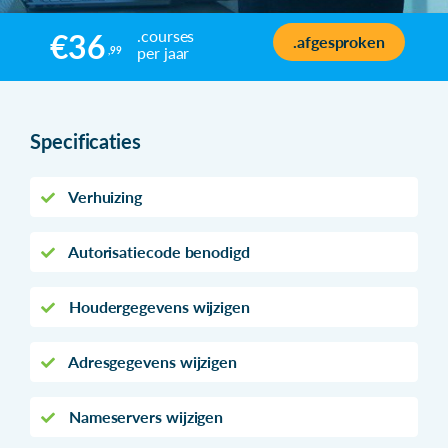
.courses
€36
.afgesproken
per jaar
,99
Specificaties
Verhuizing
Autorisatiecode benodigd
Houdergegevens wijzigen
Adresgegevens wijzigen
Nameservers wijzigen