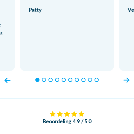
Patty
Ve
t
ls
Beoordeling 4.9 / 5.0