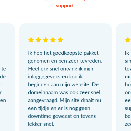
support.
Ik heb het goedkoopste pakket
Ik
genomen en ben zeer tevreden.
si
 te
Heel erg snel ontving ik mijn
te
ude
inloggegevens en kon ik
mi
r
beginnen aan mijn website. De
ho
r
domeinnaam was ook zeer snel
on
ien
aangevraagd. Mijn site draait nu
ee
een tijdje en er is nog geen
su
downtime geweest en tevens
be
lekker snel.
ze