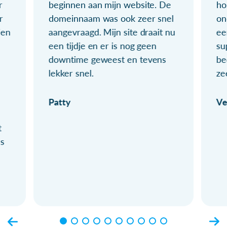
r
beginnen aan mijn website. De
ho
r
domeinnaam was ook zeer snel
on
ien
aangevraagd. Mijn site draait nu
ee
een tijdje en er is nog geen
su
downtime geweest en tevens
be
lekker snel.
ze
Patty
Ve
t
ls