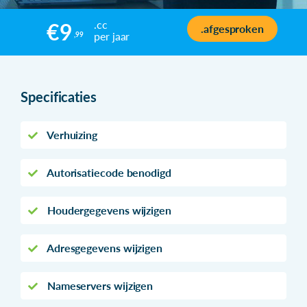
.cc
€9
.afgesproken
per jaar
,99
Specificaties
Verhuizing
Autorisatiecode benodigd
Houdergegevens wijzigen
Adresgegevens wijzigen
Nameservers wijzigen