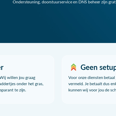
Ondersteuning, doorstuurservice en DNS beheer zijn grat
r
Geen setu
Wij willen jou graag
Voor onze diensten betaal j
ddertjes onder het gras,
vermeld. Je betaalt dus en
parant te zijn.
kunnen wij voor jou de sc