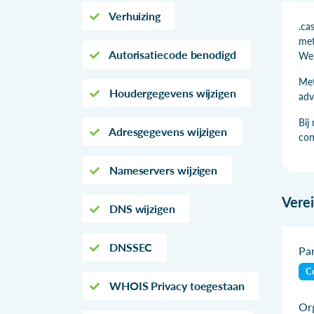
Verhuizing
.ca
met
Autorisatiecode benodigd
We 
Met
Houdergegevens wijzigen
adv
Bij
Adresgegevens wijzigen
con
Nameservers wijzigen
Vere
DNS wijzigen
DNSSEC
Par
Co
WHOIS Privacy toegestaan
Org