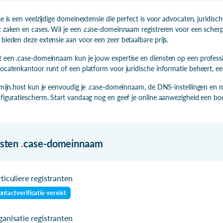
se is een veelzijdige domeinextensie die perfect is voor advocaten, juridisc
 zaken en cases. Wil je een .case-domeinnaam registreren voor een scherpe p
bieden deze extensie aan voor een zeer betaalbare prijs.
 een .case-domeinnaam kun je jouw expertise en diensten op een professi
ocatenkantoor runt of een platform voor juridische informatie beheert, e
 mijn.host kun je eenvoudig je .case-domeinnaam, de DNS-instellingen en m
figuratiescherm. Start vandaag nog en geef je online aanwezigheid een 
isten
.
case-domeinnaam
ticuliere registranten
ntactverificatie vereist
anisatie registranten