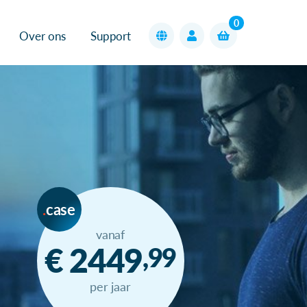
0
Over ons
Support
case
vanaf
€ 2449
,99
per jaar