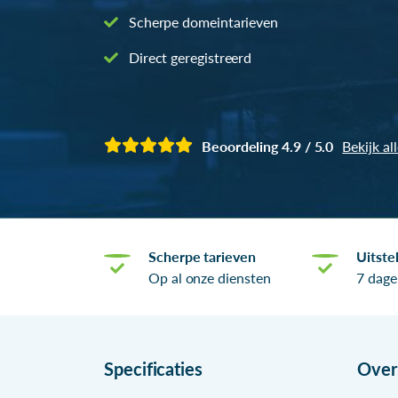
Scherpe domeintarieven
Direct geregistreerd
Beoordeling 4.9 / 5.0
Bekijk al
Scherpe tarieven
Uitste
Op al onze diensten
7 dage
Specificaties
Ove