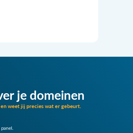
ver je domeinen
en weet jij precies wat er gebeurt.
 panel.