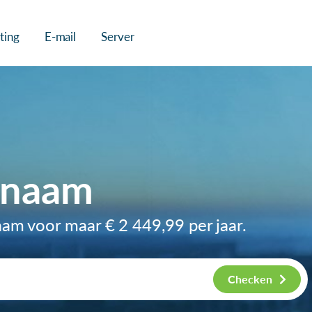
ting
E-mail
Server
nnaam
naam voor maar
€ 2 449,99
per jaar.
Checken