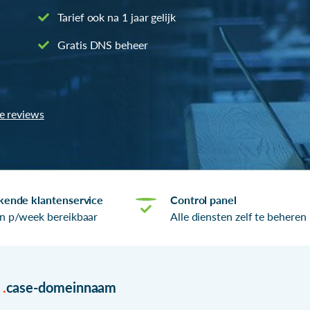
Tarief ook na 1 jaar gelijk
Gratis DNS beheer
le reviews
kende klantenservice
Control panel
n p/week bereikbaar
Alle diensten zelf te beheren
r
.
case-domeinnaam