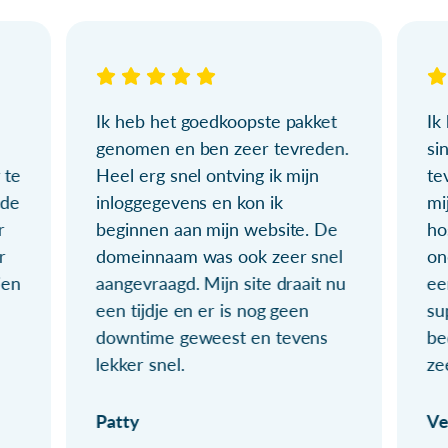
Ik heb het goedkoopste pakket
Ik
genomen en ben zeer tevreden.
si
 te
Heel erg snel ontving ik mijn
te
ude
inloggegevens en kon ik
mi
r
beginnen aan mijn website. De
ho
r
domeinnaam was ook zeer snel
on
ien
aangevraagd. Mijn site draait nu
ee
een tijdje en er is nog geen
su
downtime geweest en tevens
be
lekker snel.
ze
Patty
Ve