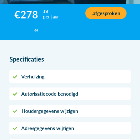
.bf
€278
.afgesproken
per jaar
,99
Specificaties
Verhuizing
Autorisatiecode benodigd
Houdergegevens wijzigen
Adresgegevens wijzigen