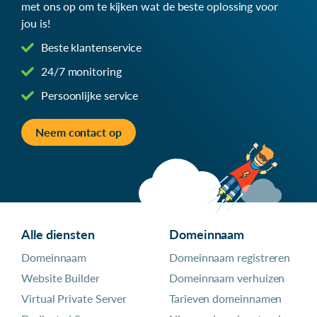
met ons op om te kijken wat de beste oplossing voor
jou is!
Beste klantenservice
24/7 monitoring
Persoonlijke service
Neem contact op
Alle diensten
Domeinnaam
Domeinnaam
Domeinnaam registreren
Website Builder
Domeinnaam verhuizen
Virtual Private Server
Tarieven domeinnamen