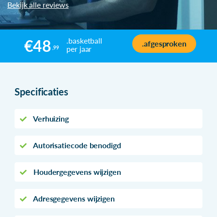
Bekijk alle reviews
.basketball
€48
.afgesproken
per jaar
,99
Specificaties
Verhuizing
Autorisatiecode benodigd
Houdergegevens wijzigen
Adresgegevens wijzigen