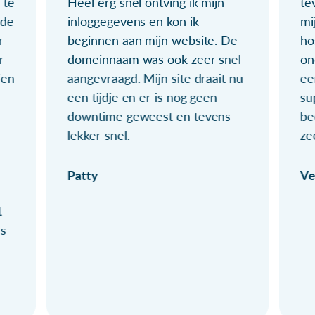
 te
Heel erg snel ontving ik mijn
te
ude
inloggegevens en kon ik
mi
r
beginnen aan mijn website. De
ho
r
domeinnaam was ook zeer snel
on
ien
aangevraagd. Mijn site draait nu
ee
een tijdje en er is nog geen
su
downtime geweest en tevens
be
lekker snel.
ze
Patty
Ve
t
ls