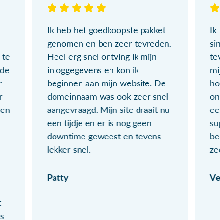
Ik heb het goedkoopste pakket
Ik
genomen en ben zeer tevreden.
si
 te
Heel erg snel ontving ik mijn
te
ude
inloggegevens en kon ik
mi
r
beginnen aan mijn website. De
ho
r
domeinnaam was ook zeer snel
on
ien
aangevraagd. Mijn site draait nu
ee
een tijdje en er is nog geen
su
downtime geweest en tevens
be
lekker snel.
ze
Patty
Ve
t
ls