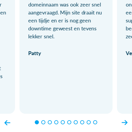
r
domeinnaam was ook zeer snel
on
ien
aangevraagd. Mijn site draait nu
ee
een tijdje en er is nog geen
su
downtime geweest en tevens
be
lekker snel.
ze
Patty
Ve
t
ls