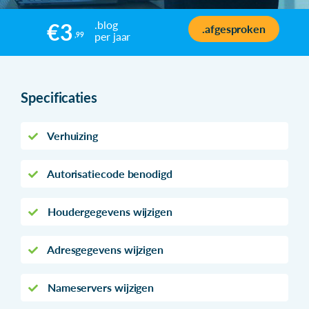
.blog
€3
.afgesproken
per jaar
,99
Specificaties
Verhuizing
Autorisatiecode benodigd
Houdergegevens wijzigen
Adresgegevens wijzigen
Nameservers wijzigen