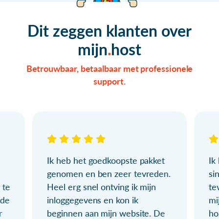
Dit zeggen klanten over
mijn
host
Betrouwbaar, betaalbaar met professionele
support.
Ik heb het goedkoopste pakket
Ik
genomen en ben zeer tevreden.
si
 te
Heel erg snel ontving ik mijn
te
ude
inloggegevens en kon ik
mi
r
beginnen aan mijn website. De
ho