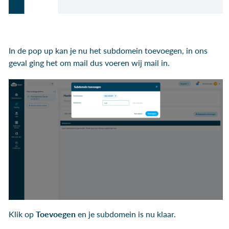
In de pop up kan je nu het subdomein toevoegen, in ons
geval ging het om mail dus voeren wij mail in.
Klik op
Toevoegen
en je subdomein is nu klaar.