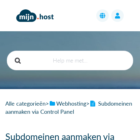
Alle categorieën
​>​
​Webhosting
​>​
Subdomeinen
aanmaken via Control Panel
Subdomeinen aanmaken via