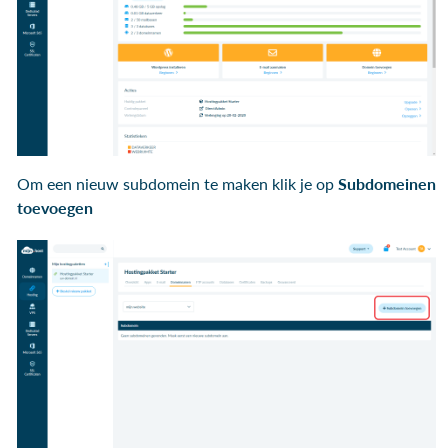
Om een nieuw subdomein te maken klik je op
Subdomeinen
toevoegen