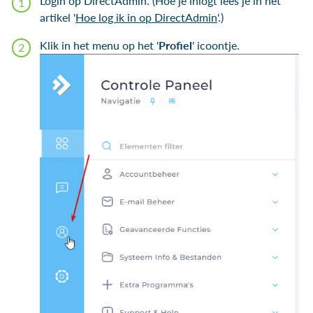
Login op DirectAdmin. (Hoe je inlogt lees je in het
artikel '
Hoe log ik in op DirectAdmin
'.)
Klik in het menu op het '
Profiel
' icoontje.