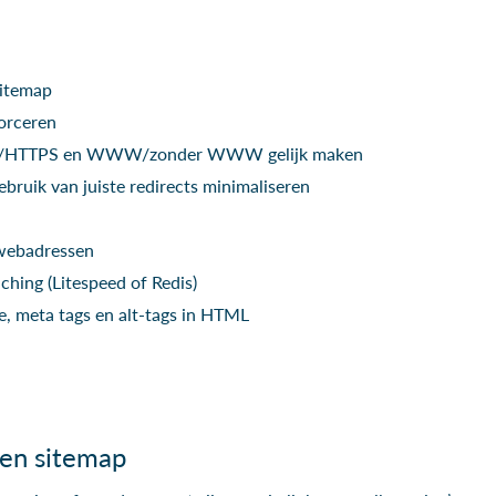
Sitemap
orceren
TP/HTTPS en WWW/zonder WWW gelijk maken
ebruik van juiste redirects minimaliseren
 webadressen
hing (Litespeed of Redis)
le, meta tags en alt-tags in HTML
en sitemap