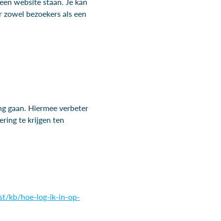
 een website staan. Je kan
r zowel bezoekers als een
ing gaan. Hiermee verbeter
ring te krijgen ten
ost/kb/hoe-log-ik-in-op-