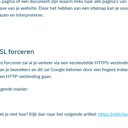
pagina of een document zijn waarin links naar alle pagina’s van
gave van je website. Door het hebben van een sitemap kan je voo
lezen en interpreteren.
SL forceren
e forceren zal al je verkeer via een versleutelde HTTPS-verbind
van je bezoekers en dit zal Google belonen door een hogere indexe
 een HTTP-verbinding gaan.
lgende manier:
t je niet hoe? Kijk dan naar het volgende artikel:
https://mijn.h