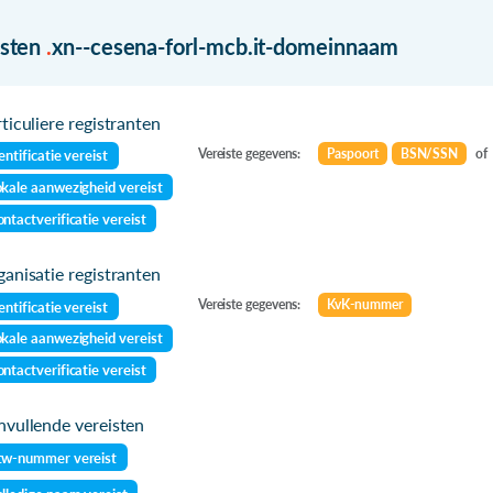
isten
.
xn--cesena-forl-mcb.it-domeinnaam
ticuliere registranten
Vereiste gegevens:
Paspoort
BSN/SSN
of
entificatie vereist
kale aanwezigheid vereist
ntactverificatie vereist
anisatie registranten
Vereiste gegevens:
KvK-nummer
entificatie vereist
kale aanwezigheid vereist
ntactverificatie vereist
vullende vereisten
tw-nummer vereist