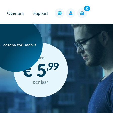
0
Over ons
Support
--cesena-forl-mcb.it
vanaf
€ 5
,99
per jaar