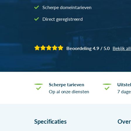
Scherpe domeintarieven
Direct geregistreerd
Beoordeling 4.9 / 5.0
Bekijk al
Scherpe tarieven
Uitste
Op al onze diensten
7 dage
Specificaties
Ove