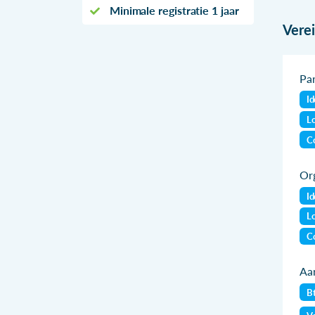
Minimale registratie 1 jaar
Vere
Par
Id
Lo
Co
Org
Id
Lo
Co
Aan
B