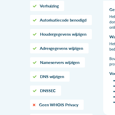
Verhuizing
Ge
Heb
Autorisatiecode benodigd
dom
onl
Houdergegevens wijzigen
Wa
Het
Adresgegevens wijzigen
bed
Bov
Nameservers wijzigen
pro
Vo
DNS wijzigen
DNSSEC
Geen WHOIS Privacy