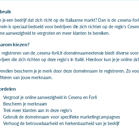
bruik
 je een bedrijf dat zich richt op de Italiaanse markt? Dan is de .cesena-fo
ein is speciaal bedoeld voor bedrijven die zich richten op de regio's Cesena
ine aanwezigheid te vergroten en meer klanten te bereiken.
arom kiezen?
 registreren van de .cesena-forlì.it-domeinnaamextensie biedt diverse voord
rijven die zich richten op deze regio's in Italië. Hierdoor kun je je online
endien bescherm je je merk door deze domeinnaam te registreren. Zo vo
fiteren van jouw merknaam.
ordelen
Vergroot je online aanwezigheid in Cesena en Forlì
Bescherm je merknaam
Trek meer klanten aan in deze regio's
Gebruik de domeinnaam voor specifieke marketingcampagnes
Verhoog de betrouwbaarheid en herkenbaarheid van je bedrijf