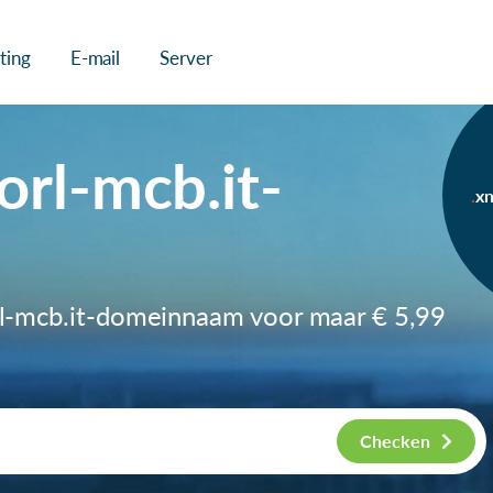
ting
E-mail
Server
orl-mcb.it-
xn
orl-mcb.it-domeinnaam voor maar
€ 5,99
Checken