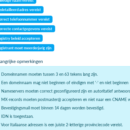
lledige naam vereist
detailleerd adres vereist
rrect telefoonnummer vereist
rrecte contactgegevens vereist
gistry beleid accepteren
gistrant moet meerderjarig zijn
langrijke opmerkingen
- Domeinnamen moeten tussen 3 en 63 tekens lang zijn.
- Een domeinnaam mag niet beginnen of eindigen met '-' en niet beginnen m
- Nameservers moeten correct geconfigureerd zijn en autoritatief antwoor
- MX-records moeten postmaster@ accepteren en niet naar een CNAME wi
- Bevestigingsmail moet binnen 14 dagen worden bevestigd.
- IDN is toegestaan.
- Voor Italiaanse adressen is een juiste 2-letterige provinciecode vereist.