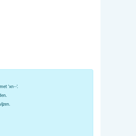
et 'xn--'.
den.
jzen.