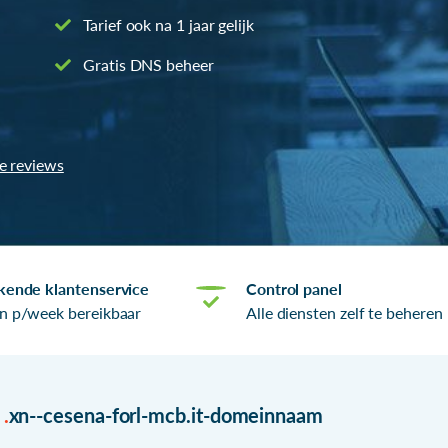
Tarief ook na 1 jaar gelijk
Gratis DNS beheer
le reviews
kende klantenservice
Control panel
n p/week bereikbaar
Alle diensten zelf te beheren
r
.
xn--cesena-forl-mcb.it-domeinnaam