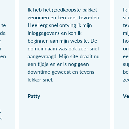
Ik heb het goedkoopste pakket
Ik
genomen en ben zeer tevreden.
si
 te
Heel erg snel ontving ik mijn
te
ude
inloggegevens en kon ik
mi
r
beginnen aan mijn website. De
ho
r
domeinnaam was ook zeer snel
on
ien
aangevraagd. Mijn site draait nu
ee
een tijdje en er is nog geen
su
downtime geweest en tevens
be
lekker snel.
ze
Patty
Ve
t
ls