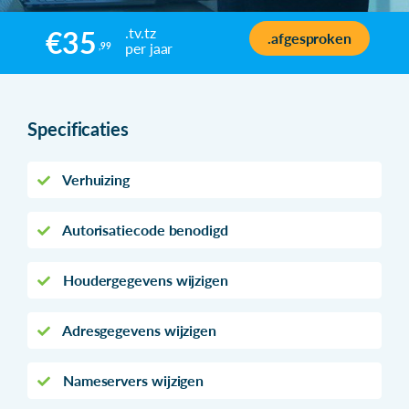
.tv.tz
€35
.afgesproken
per jaar
,99
Specificaties
Verhuizing
Autorisatiecode benodigd
Houdergegevens wijzigen
Adresgegevens wijzigen
Nameservers wijzigen