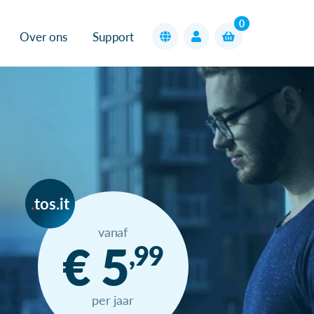
0
Over ons
Support
tos.it
vanaf
€ 5
,99
per jaar