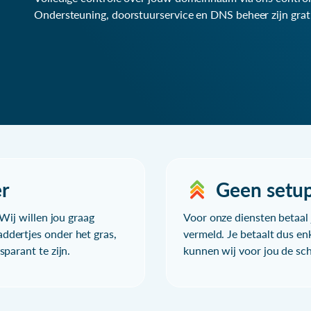
Ondersteuning, doorstuurservice en DNS beheer zijn grat
r
Geen setu
Wij willen jou graag
Voor onze diensten betaal j
ddertjes onder het gras,
vermeld. Je betaalt dus en
parant te zijn.
kunnen wij voor jou de sc