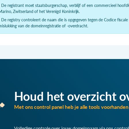
- De registrant moet staatsburgerschap, verblijf of een commercieel hoof
Marino, Zwitserland of het Verenigd Koninkrijk.
- De registry controleert de naam die is opgegeven tegen de Codice fiscale
mislukking van de domeinregistratie of -overdracht.
Houd het overzicht o
Met ons control panel heb je alle tools voorhanden 
Volledige controle over jouw domeinnaam via ons control