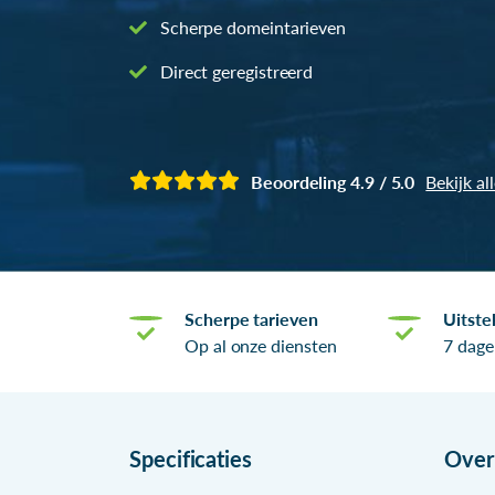
Scherpe domeintarieven
Direct geregistreerd
Beoordeling 4.9 / 5.0
Bekijk al
Scherpe tarieven
Uitste
Op al onze diensten
7 dage
Specificaties
Ove