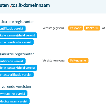
isten
.
tos.it-domeinnaam
ticuliere registranten
Vereiste gegevens:
Paspoort
BSN/SSN
of
entificatie vereist
kale aanwezigheid vereist
ntactverificatie vereist
anisatie registranten
Vereiste gegevens:
KvK-nummer
entificatie vereist
kale aanwezigheid vereist
ntactverificatie vereist
vullende vereisten
tw-nummer vereist
lledige naam vereist