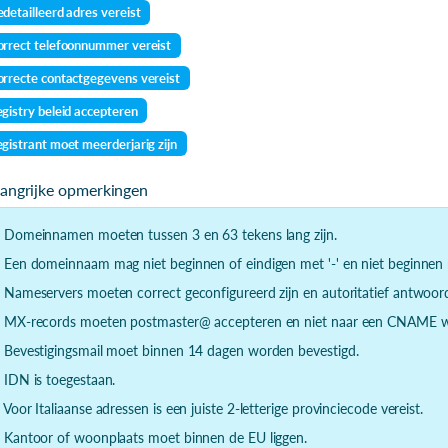
detailleerd adres vereist
rrect telefoonnummer vereist
rrecte contactgegevens vereist
gistry beleid accepteren
gistrant moet meerderjarig zijn
langrijke opmerkingen
- Domeinnamen moeten tussen 3 en 63 tekens lang zijn.
- Een domeinnaam mag niet beginnen of eindigen met '-' en niet beginnen m
- Nameservers moeten correct geconfigureerd zijn en autoritatief antwoor
- MX-records moeten postmaster@ accepteren en niet naar een CNAME wi
- Bevestigingsmail moet binnen 14 dagen worden bevestigd.
- IDN is toegestaan.
- Voor Italiaanse adressen is een juiste 2-letterige provinciecode vereist.
- Kantoor of woonplaats moet binnen de EU liggen.