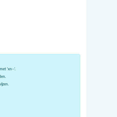
et 'xn--'.
den.
jzen.