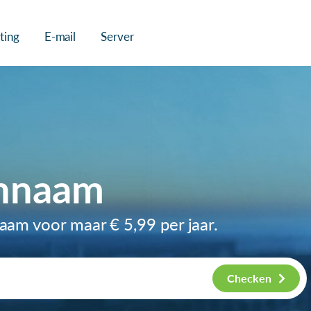
ting
E-mail
Server
innaam
nnaam voor maar
€ 5,99
per jaar.
Checken