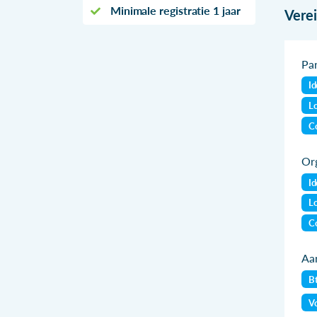
Minimale registratie 1 jaar
Vere
Par
Id
Lo
Co
Org
Id
Lo
Co
Aan
B
Vo