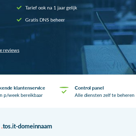
Tarief ook na 1 jaar gelijk
Gratis DNS beheer
le reviews
kende klantenservice
Control panel
n p/week bereikbaar
Alle diensten zelf te beheren
r
.
tos.it-domeinnaam