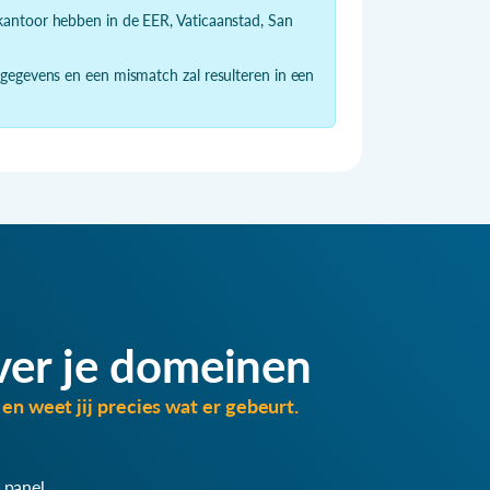
dkantoor hebben in de EER, Vaticaanstad, San
 gegevens en een mismatch zal resulteren in een
ver je domeinen
en weet jij precies wat er gebeurt.
 panel.