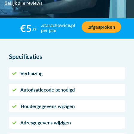
Bekijk alle reviews
.starachowice.pl
€5
.afgesproken
per jaar
,99
Specificaties
Verhuizing
Autorisatiecode benodigd
Houdergegevens wijzigen
Adresgegevens wijzigen