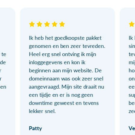
Ik heb het goedkoopste pakket
Ik
genomen en ben zeer tevreden.
si
 te
Heel erg snel ontving ik mijn
te
ude
inloggegevens en kon ik
mi
r
beginnen aan mijn website. De
ho
r
domeinnaam was ook zeer snel
on
ien
aangevraagd. Mijn site draait nu
ee
een tijdje en er is nog geen
su
downtime geweest en tevens
be
lekker snel.
ze
Patty
Ve