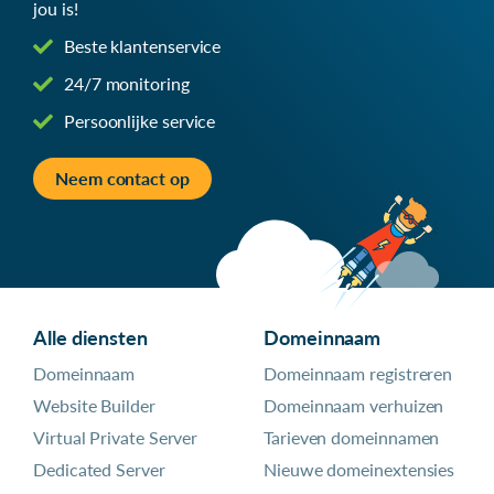
jou is!
Beste klantenservice
24/7 monitoring
Persoonlijke service
Neem contact op
Alle diensten
Domeinnaam
Domeinnaam
Domeinnaam registreren
Website Builder
Domeinnaam verhuizen
Virtual Private Server
Tarieven domeinnamen
Dedicated Server
Nieuwe domeinextensies