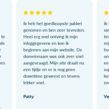
Ik heb het goedkoopste pakket
Ik
genomen en ben zeer tevreden.
si
 te
Heel erg snel ontving ik mijn
te
ude
inloggegevens en kon ik
mi
r
beginnen aan mijn website. De
ho
r
domeinnaam was ook zeer snel
on
ien
aangevraagd. Mijn site draait nu
ee
een tijdje en er is nog geen
su
downtime geweest en tevens
be
lekker snel.
ze
Patty
Ve
t