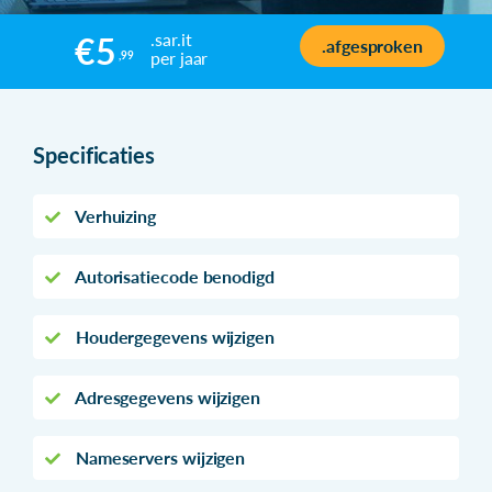
.sar.it
€5
.afgesproken
per jaar
,99
Specificaties
Verhuizing
Autorisatiecode benodigd
Houdergegevens wijzigen
Adresgegevens wijzigen
Nameservers wijzigen