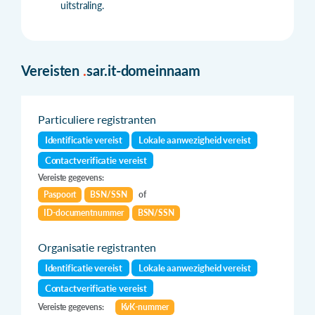
uitstraling.
Vereisten
.
sar.it-domeinnaam
Particuliere registranten
Identificatie vereist
Lokale aanwezigheid vereist
Contactverificatie vereist
Vereiste gegevens:
Paspoort
BSN/SSN
of
ID-documentnummer
BSN/SSN
Organisatie registranten
Identificatie vereist
Lokale aanwezigheid vereist
Contactverificatie vereist
Vereiste gegevens:
KvK-nummer