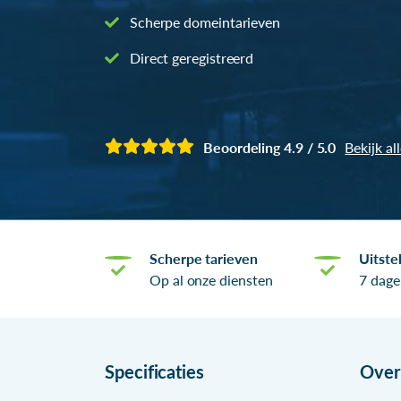
Scherpe domeintarieven
Direct geregistreerd
Beoordeling 4.9 / 5.0
Bekijk al
Scherpe tarieven
Uitste
Op al onze diensten
7 dage
Specificaties
Ove