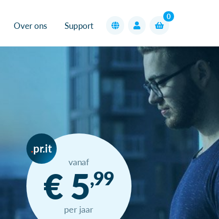
0
Over ons
Support
pr.it
vanaf
€ 5
,99
per jaar