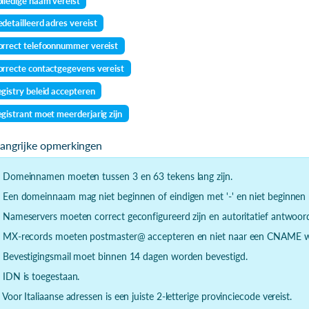
lledige naam vereist
detailleerd adres vereist
rrect telefoonnummer vereist
rrecte contactgegevens vereist
gistry beleid accepteren
gistrant moet meerderjarig zijn
langrijke opmerkingen
- Domeinnamen moeten tussen 3 en 63 tekens lang zijn.
- Een domeinnaam mag niet beginnen of eindigen met '-' en niet beginnen m
- Nameservers moeten correct geconfigureerd zijn en autoritatief antwoor
- MX-records moeten postmaster@ accepteren en niet naar een CNAME wi
- Bevestigingsmail moet binnen 14 dagen worden bevestigd.
- IDN is toegestaan.
- Voor Italiaanse adressen is een juiste 2-letterige provinciecode vereist.