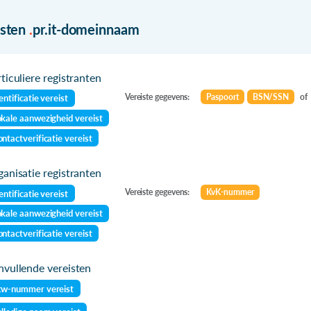
isten
.
pr.it-domeinnaam
ticuliere registranten
Vereiste gegevens:
Paspoort
BSN/SSN
of
entificatie vereist
kale aanwezigheid vereist
ntactverificatie vereist
anisatie registranten
Vereiste gegevens:
KvK-nummer
entificatie vereist
kale aanwezigheid vereist
ntactverificatie vereist
vullende vereisten
tw-nummer vereist