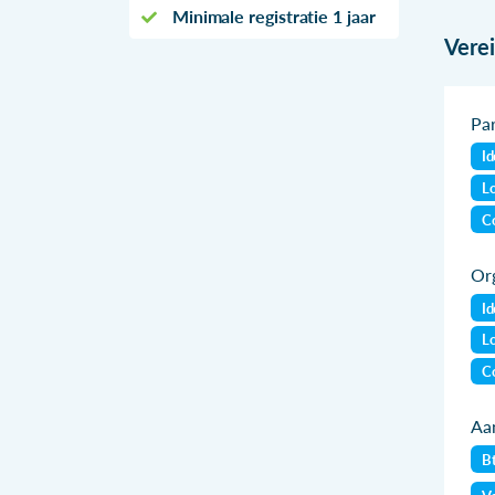
Minimale registratie 1 jaar
Vere
Par
Id
Lo
Co
Org
Id
Lo
Co
Aan
B