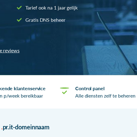
Tarief ook na 1 jaar gelijk
Gratis DNS beheer
le reviews
kende klantenservice
Control panel
n p/week bereikbaar
Alle diensten zelf te beheren
r
.
pr.it-domeinnaam