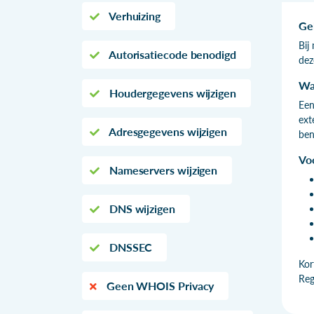
Verhuizing
Ge
Bij
Autorisatiecode benodigd
dez
Wa
Houdergegevens wijzigen
Een
ext
Adresgegevens wijzigen
ben
Vo
Nameservers wijzigen
DNS wijzigen
DNSSEC
Kor
Reg
Geen WHOIS Privacy