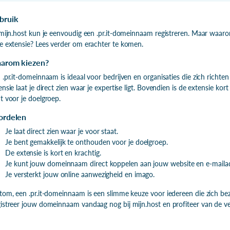
bruik
 mijn.host kun je eenvoudig een .pr.it-domeinnaam registreren. Maar waaro
e extensie? Lees verder om erachter te komen.
arom kiezen?
 .pr.it-domeinnaam is ideaal voor bedrijven en organisaties die zich richt
ensie laat je direct zien waar je expertise ligt. Bovendien is de extensie k
t voor je doelgroep.
ordelen
Je laat direct zien waar je voor staat.
Je bent gemakkelijk te onthouden voor je doelgroep.
De extensie is kort en krachtig.
Je kunt jouw domeinnaam direct koppelen aan jouw website en e-mailad
Je versterkt jouw online aanwezigheid en imago.
tom, een .pr.it-domeinnaam is een slimme keuze voor iedereen die zich be
istreer jouw domeinnaam vandaag nog bij mijn.host en profiteer van de ve