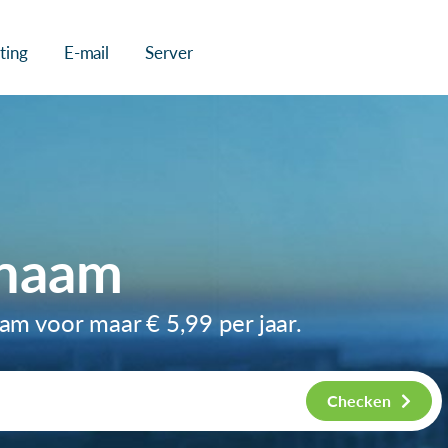
ting
E-mail
Server
nnaam
naam voor maar
€ 5,99
per jaar.
Checken