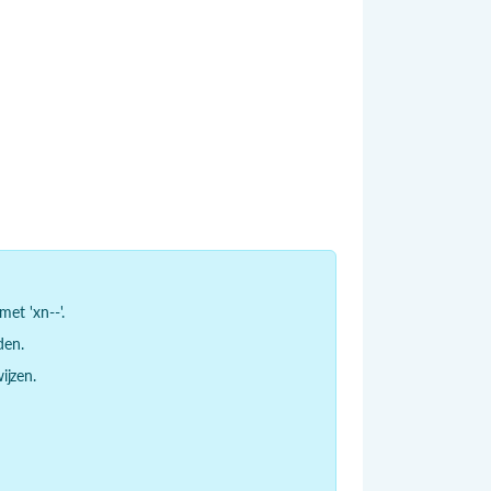
et 'xn--'.
den.
jzen.