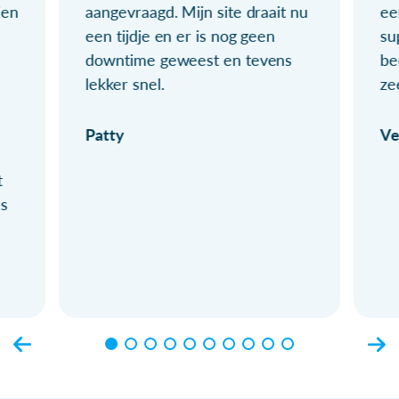
ien
aangevraagd. Mijn site draait nu
ee
een tijdje en er is nog geen
su
downtime geweest en tevens
be
lekker snel.
ze
Patty
Ve
t
ls