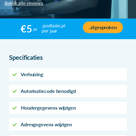
Bekijk alle reviews
.podlasie.pl
€5
.afgesproken
per jaar
,99
Specificaties
Verhuizing
Autorisatiecode benodigd
Houdergegevens wijzigen
Adresgegevens wijzigen