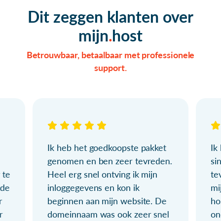
Dit zeggen klanten over
mijn
host
Betrouwbaar, betaalbaar met professionele
support.
Ik heb het goedkoopste pakket
Ik
genomen en ben zeer tevreden.
si
 te
Heel erg snel ontving ik mijn
te
ude
inloggegevens en kon ik
mi
r
beginnen aan mijn website. De
ho
r
domeinnaam was ook zeer snel
on