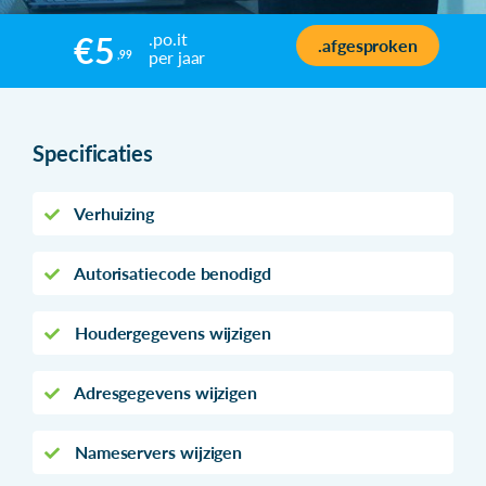
.po.it
€5
.afgesproken
per jaar
,99
Specificaties
Verhuizing
Autorisatiecode benodigd
Houdergegevens wijzigen
Adresgegevens wijzigen
Nameservers wijzigen