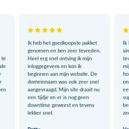
Ik heb het goedkoopste pakket
Ik
genomen en ben zeer tevreden.
si
 te
Heel erg snel ontving ik mijn
te
ude
inloggegevens en kon ik
mi
r
beginnen aan mijn website. De
ho
r
domeinnaam was ook zeer snel
on
ien
aangevraagd. Mijn site draait nu
ee
een tijdje en er is nog geen
su
downtime geweest en tevens
be
lekker snel.
ze