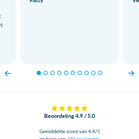
Patty
Ve
t
ls
Beoordeling 4.9 / 5.0
Gemiddelde score van 4.9/5
op basis van
770 ervaringen