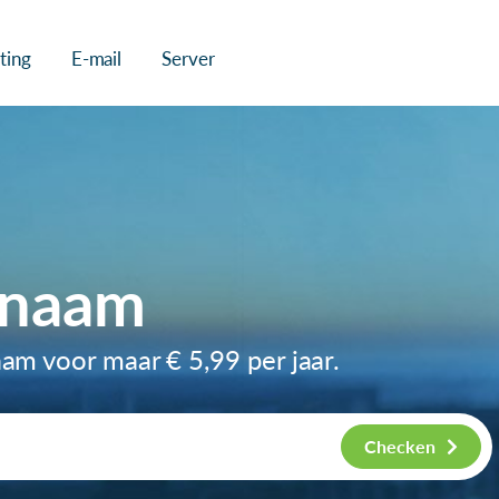
ting
E-mail
Server
nnaam
naam voor maar
€ 5,99
per jaar.
Checken