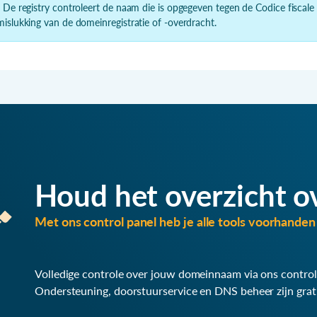
- De registry controleert de naam die is opgegeven tegen de Codice fiscale
mislukking van de domeinregistratie of -overdracht.
Houd het overzicht o
Met ons control panel heb je alle tools voorhanden 
Volledige controle over jouw domeinnaam via ons control
Ondersteuning, doorstuurservice en DNS beheer zijn grat