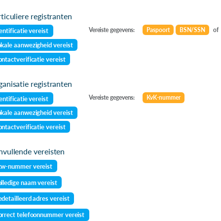
ticuliere registranten
Vereiste gegevens:
Paspoort
BSN/SSN
of
entificatie vereist
kale aanwezigheid vereist
ntactverificatie vereist
anisatie registranten
Vereiste gegevens:
KvK-nummer
entificatie vereist
kale aanwezigheid vereist
ntactverificatie vereist
vullende vereisten
tw-nummer vereist
lledige naam vereist
detailleerd adres vereist
rrect telefoonnummer vereist