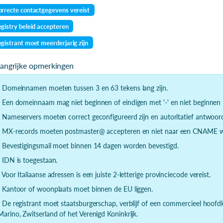
rrecte contactgegevens vereist
gistry beleid accepteren
gistrant moet meerderjarig zijn
langrijke opmerkingen
- Domeinnamen moeten tussen 3 en 63 tekens lang zijn.
- Een domeinnaam mag niet beginnen of eindigen met '-' en niet beginnen m
- Nameservers moeten correct geconfigureerd zijn en autoritatief antwoor
- MX-records moeten postmaster@ accepteren en niet naar een CNAME wi
- Bevestigingsmail moet binnen 14 dagen worden bevestigd.
- IDN is toegestaan.
- Voor Italiaanse adressen is een juiste 2-letterige provinciecode vereist.
- Kantoor of woonplaats moet binnen de EU liggen.
- De registrant moet staatsburgerschap, verblijf of een commercieel hoof
Marino, Zwitserland of het Verenigd Koninkrijk.