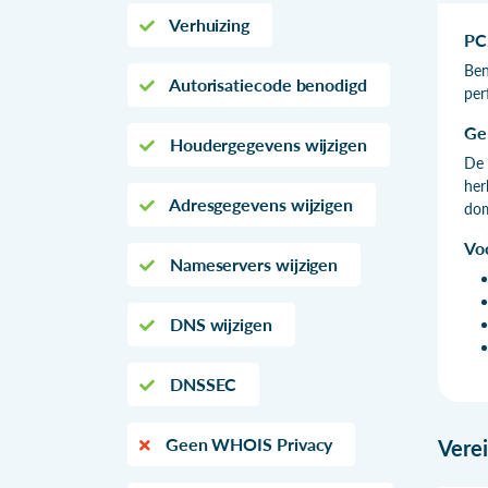
Verhuizing
PC
Ben
Autorisatiecode benodigd
per
Ge
Houdergegevens wijzigen
De 
her
Adresgegevens wijzigen
dom
Vo
Nameservers wijzigen
DNS wijzigen
DNSSEC
Geen WHOIS Privacy
Vere