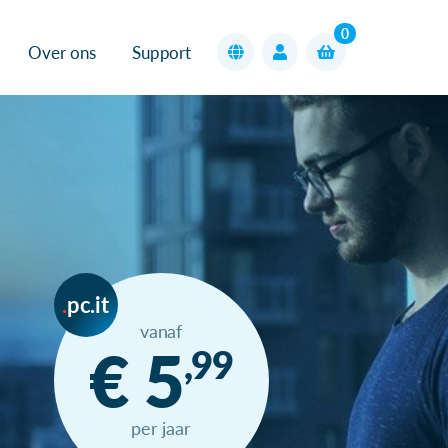
0
Over ons
Support
pc.it
vanaf
€ 5
,99
per jaar