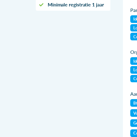
Minimale registratie 1 jaar
Par
Id
Lo
Co
Org
Id
Lo
Co
Aan
B
Vo
Ge
Co