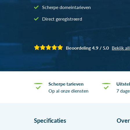
Scherpe domeintarieven
Direct geregistreerd
Beoordeling 4.9 / 5.0
Bekijk al
Scherpe tarieven
Uitste
Op al onze diensten
7 dage
Specificaties
Ove