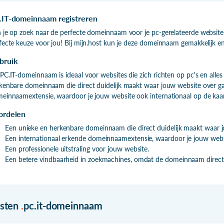
.IT-domeinnaam registreren
 je op zoek naar de perfecte domeinnaam voor je pc-gerelateerde websit
fecte keuze voor jou! Bij mijn.host kun je deze domeinnaam gemakkelijk en 
bruik
PC.IT-domeinnaam is ideaal voor websites die zich richten op pc's en alle
kenbare domeinnaam die direct duidelijk maakt waar jouw website over gaa
einnaamextensie, waardoor je jouw website ook internationaal op de kaar
ordelen
Een unieke en herkenbare domeinnaam die direct duidelijk maakt waar j
Een internationaal erkende domeinnaamextensie, waardoor je jouw websi
Een professionele uitstraling voor jouw website.
Een betere vindbaarheid in zoekmachines, omdat de domeinnaam direct 
isten
.
pc.it-domeinnaam