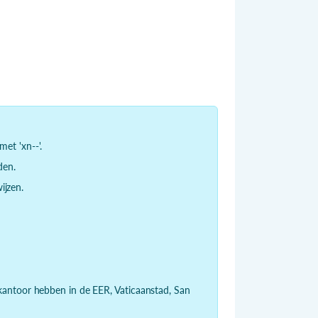
et 'xn--'.
den.
jzen.
dkantoor hebben in de EER, Vaticaanstad, San