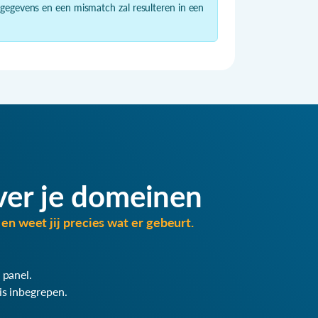
 gegevens en een mismatch zal resulteren in een
ver je domeinen
en weet jij precies wat er gebeurt.
 panel.
is inbegrepen.