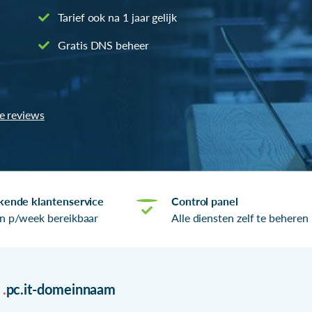
Tarief ook na 1 jaar gelijk
Gratis DNS beheer
le reviews
kende klantenservice
Control panel
n p/week bereikbaar
Alle diensten zelf te beheren
r
.
pc.it-domeinnaam