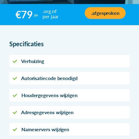
.org.nf
€79
.afgesproken
per jaar
,99
Specificaties
Verhuizing
Autorisatiecode benodigd
Houdergegevens wijzigen
Adresgegevens wijzigen
Nameservers wijzigen