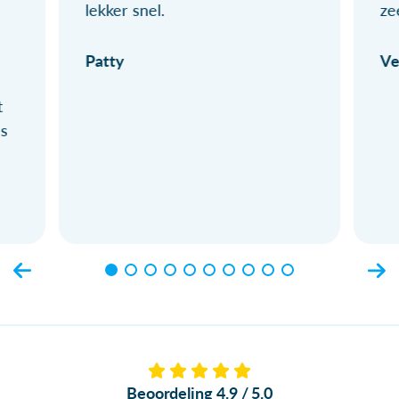
lekker snel.
ze
Patty
Ve
t
ls
Beoordeling 4.9 / 5.0