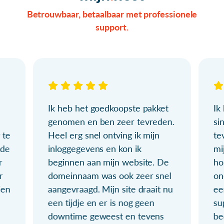
Betrouwbaar, betaalbaar met professionele
support.
Ik heb het goedkoopste pakket
Ik
genomen en ben zeer tevreden.
si
 te
Heel erg snel ontving ik mijn
te
ude
inloggegevens en kon ik
mi
r
beginnen aan mijn website. De
ho
r
domeinnaam was ook zeer snel
on
ien
aangevraagd. Mijn site draait nu
ee
een tijdje en er is nog geen
su
downtime geweest en tevens
be