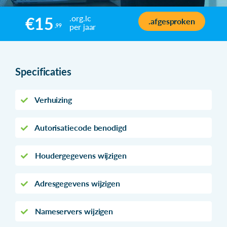
.org.lc
€15
.afgesproken
per jaar
,99
Specificaties
Verhuizing
Autorisatiecode benodigd
Houdergegevens wijzigen
Adresgegevens wijzigen
Nameservers wijzigen