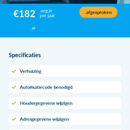
.org.je
€182
.afgesproken
per jaar
,99
Specificaties
Verhuizing
Autorisatiecode benodigd
Houdergegevens wijzigen
Adresgegevens wijzigen