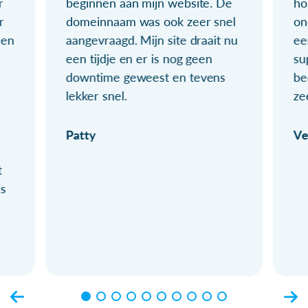
r
beginnen aan mijn website. De
ho
r
domeinnaam was ook zeer snel
on
ien
aangevraagd. Mijn site draait nu
ee
een tijdje en er is nog geen
su
downtime geweest en tevens
be
lekker snel.
ze
Patty
Ve
t
ls