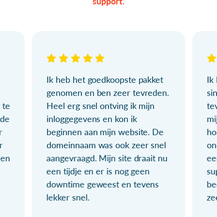
support.
Ik heb het goedkoopste pakket
Ik
genomen en ben zeer tevreden.
si
 te
Heel erg snel ontving ik mijn
te
ude
inloggegevens en kon ik
mi
r
beginnen aan mijn website. De
ho
r
domeinnaam was ook zeer snel
on
ien
aangevraagd. Mijn site draait nu
ee
een tijdje en er is nog geen
su
downtime geweest en tevens
be
lekker snel.
ze