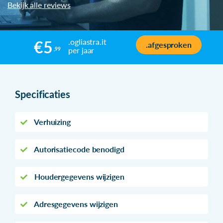
Bekijk alle reviews
.ogliastra.it
€5
.afgesproken
per jaar
,99
Specificaties
Verhuizing
Autorisatiecode benodigd
Houdergegevens wijzigen
Adresgegevens wijzigen