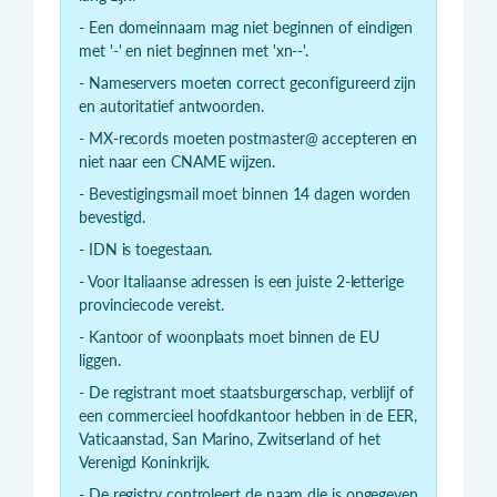
- Een domeinnaam mag niet beginnen of eindigen
met '-' en niet beginnen met 'xn--'.
- Nameservers moeten correct geconfigureerd zijn
en autoritatief antwoorden.
- MX-records moeten postmaster@ accepteren en
niet naar een CNAME wijzen.
- Bevestigingsmail moet binnen 14 dagen worden
bevestigd.
- IDN is toegestaan.
- Voor Italiaanse adressen is een juiste 2-letterige
provinciecode vereist.
- Kantoor of woonplaats moet binnen de EU
liggen.
- De registrant moet staatsburgerschap, verblijf of
een commercieel hoofdkantoor hebben in de EER,
Vaticaanstad, San Marino, Zwitserland of het
Verenigd Koninkrijk.
- De registry controleert de naam die is opgegeven