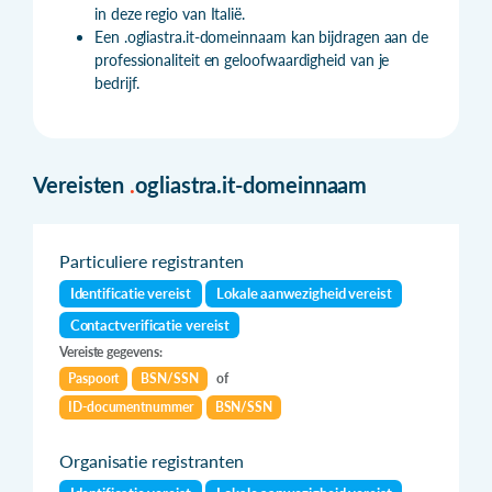
in deze regio van Italië.
Een .ogliastra.it-domeinnaam kan bijdragen aan de
professionaliteit en geloofwaardigheid van je
bedrijf.
Vereisten
.
ogliastra.it-domeinnaam
Particuliere registranten
Identificatie vereist
Lokale aanwezigheid vereist
Contactverificatie vereist
Vereiste gegevens:
Paspoort
BSN/SSN
of
ID-documentnummer
BSN/SSN
Organisatie registranten