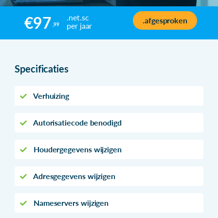
.net.sc
€97
.afgesproken
per jaar
,99
Specificaties
Verhuizing
Autorisatiecode benodigd
Houdergegevens wijzigen
Adresgegevens wijzigen
Nameservers wijzigen