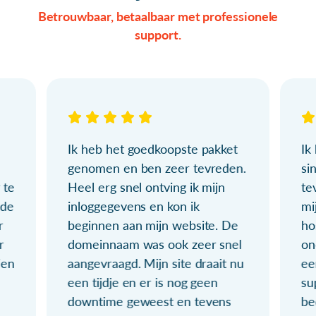
Betrouwbaar, betaalbaar met professionele
support.
Ik heb het goedkoopste pakket
Ik
genomen en ben zeer tevreden.
si
 te
Heel erg snel ontving ik mijn
te
ude
inloggegevens en kon ik
mi
r
beginnen aan mijn website. De
ho
r
domeinnaam was ook zeer snel
on
ien
aangevraagd. Mijn site draait nu
ee
een tijdje en er is nog geen
su
downtime geweest en tevens
be