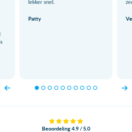
lekker snel.
ze
Patty
Ve
t
ls
Beoordeling 4.9 / 5.0